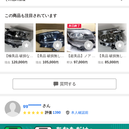
この商品も注目されています
本日終了
【極美品 破損な
【美品 破損無し】
【超美品】ノア 8
【美品 破損無し】
し】 ノア 80 エス
ノア エスクァイア
0 後期 LED ヘッド
ノア エスクァイア
120,000
105,000
97,000
85,000
現在
円
現在
円
即決
円
現在
円
クァイア 後期 純
ヘッドライト 80
ライト ランプ 右
80 前期 純正 LED
正 LED ヘッドラ
後期 純正 ハイブ
W×B 純正 ZWR80
ヘッドライト 右
イト 左 左側 刻印
リッド 右 LED ヘ
ZRR80 85 81110-
右側 ヘッドランプ
M ハイブリッド Z
ッドライト 右 右
28J20/81130-28J
ZRR80 ICHIKOH
質問する
RR80W 85W ZW
側 CHIKOH 28-23
20 エスクァイア I
28-227 E
R80W ICHIKOH2
9 刻印 B
CHIKOH 28-239
8-239
M
gg*********
さん
評価
1390
本人確認前