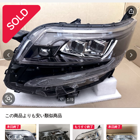
1
/
9
この商品よりも安い類似商品
本日終了
もうすぐ終了
本日終了