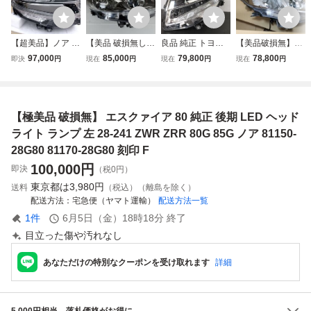
【超美品】ノア 8
【美品 破損無し】
良品 純正 トヨタ
【美品破損無】ノ
0 後期 LED ヘッド
ノア エスクァイア
ノア エスクァイア
ア エスクァイア 8
97,000
85,000
79,800
78,800
即決
円
現在
円
現在
円
現在
円
ライト ランプ 右
80 前期 純正 LED
80 後期 ヘッドラ
0 前期 純正 LED
W×B 純正 ZWR80
ヘッドライト 右
イト ZRR80 85 G/
ヘッドライト 右
ZRR80 85 81110-
右側 ヘッドランプ
X ICHIKOH 28-23
ヘッドランプ ZRR
28J20/81130-28J
ZRR80 ICHIKOH
9 左 81150-28G4
80 ICHIKOH 28-2
【極美品 破損無】 エスクァイア 80 純正 後期 LED ヘッド
20 エスクァイア I
28-227 E
0 81170-28G40 A
27 J 管261481
CHIKOH 28-239
管261803
ライト ランプ 左 28-241 ZWR ZRR 80G 85G ノア 81150-
M
28G80 81170-28G80 刻印 F
100,000
円
即決
（税0円）
東京都は
3,980円
送料
（税込）（離島を除く）
配送方法
宅急便（ヤマト運輸）
配送方法一覧
1
件
6月5日（金）18時18分
終了
目立った傷や汚れなし
あなただけの特別なクーポンを受け取れます
詳細