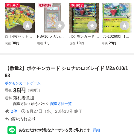
本日終了
送料無料
本日終了
◎【4枚セット】
PSA10 メガカイ
ポケモンカード シ
[trc-102600] 【中
ポケモンカードゲ
リューex SAR 24
ロナのロズレイド
古】 ポケモンカー
30
1
10
29
現在
円
現在
円
現在
円
即決
円
ーム M2a 010/193
6/193 M2a ポケモ
R（M2a 010/19
ドゲーム シロナの
R仕様 シロナのロ
ンカード
3）1進化 グロー
ロズレイド M2A
ズレイド レア ポ
リーエール リーフ
M2A 010/193 R
ケットモンスター
ステップ MEGAド
【数量2】ポケモンカード シロナのロズレイド M2a 010/1
MEGAドリームex
リームex１枚（在
【BELVERポケ
庫３枚）
93
カ】
ポケモンカードゲーム
35
円
現在
（税0円）
落札者負担
送料
配送方法
ゆうパック
配送方法一覧
2
件
5月27日（水）23時13分
終了
傷や汚れあり
あなただけの特別なクーポンを受け取れます
詳細