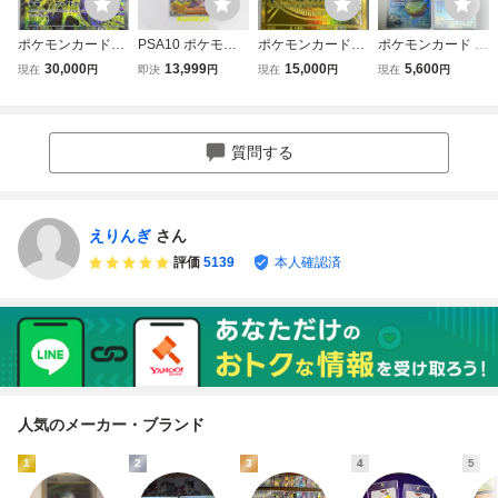
ポケモンカード
PSA10 ポケモン
ポケモンカード
ポケモンカード コ
メガゲンガーex
カードゲーム カナ
メガカイリューex
ダック AR 199/19
30,000
13,999
15,000
5,600
現在
円
即決
円
現在
円
現在
円
M2a 240/193 SA
リィ M2a 248/193
m2a 250/193 M
3 M2a 4枚セット
R
SAR▽Y4049
UR
質問する
えりんぎ
さん
評価
5139
本人確認済
人気のメーカー・ブランド
1
2
3
4
5