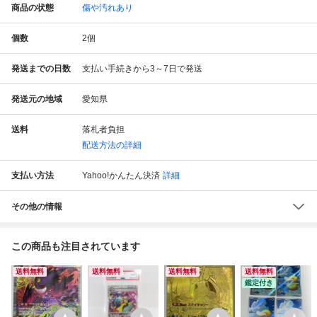
商品の状態
傷や汚れあり
個数
2
個
発送までの日数
支払い手続きから3～7日で発送
発送元の地域
愛知県
送料
落札者負担
配送方法の詳細
支払い方法
Yahoo!かんたん決済
詳細
その他の情報
この商品も注目されています
送料無料
送料無料
送料無料
送料無料
鑑定付き