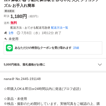
ズル お手入れ簡単
匿名配送
1,180
円
即決
（税0円）
無料
送料
配送方法
おてがる配送宅急便
配送方法一覧
1
件
7月8日（水）1時12分
終了
未使用
あなただけの特別なクーポンを受け取れます
詳細
5,000円相当、落札価格がお得に
nana＠ No.2445-191148
☆即購入OK＆即日or24時間以内に発送(プロフ必読）
☆新品・未使用
※検品・撮影のため開封しています。実物写真をご確認の上、購