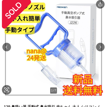
1
/
7
129 鼻吸い器 手動式 鼻水吸引 赤ちゃん 大人 シリコンノ