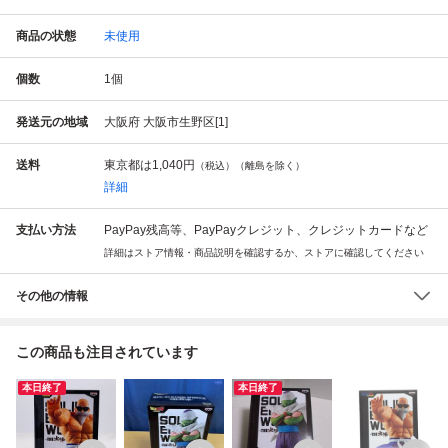
商品の状態
未使用
個数
1
個
発送元の地域
大阪府 大阪市生野区[1]
送料
東京都は
1,040円
（税込）（離島を除く）
詳細
支払い方法
PayPay残高等、PayPayクレジット、クレジットカードなど
詳細はストア情報・商品説明を確認するか、ストアに確認してください
その他の情報
この商品も注目されています
本日終了
本日終了