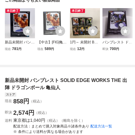
本日終了
本日終了
新品未開封 バンプ
【中古】[FIG]亀仙
1円～ 未開封 BAN
バンプレスト ドラ
レスト SOLID ED
人 ドラゴンボール
DAI SPIRITS ドラ
ゴンボールZ SOLI
781
589
12
700
現在
円
現在
円
現在
円
即決
円
GE WORKS THE
SOLID EDGE WO
ゴンボール SOLID
D EDGE WORKS-
出陣 ドラゴンボー
RKS-THE出陣-亀
EDGE WORKS T
THE出陣-ギニュー
ル DRAGONBALL
仙人 フィギュア
HE出陣 亀仙人 G×
フィギュア
亀仙人
プライズ(279417
materia THE 人造
7) バンプレスト(6
人間16号 他
新品未開封 バンプレスト SOLID EDGE WORKS THE 出
6063699)
陣 ドラゴンボール 亀仙人
ストア
858
円
現在
（税込）
2,574
円
即決
（税込）
東京都は
1,040円
送料
（税込）（離島を除く）
配送方法
まとめて購入対象商品※諸条件あり
配送方法一覧
条件により送料が異なる場合があります