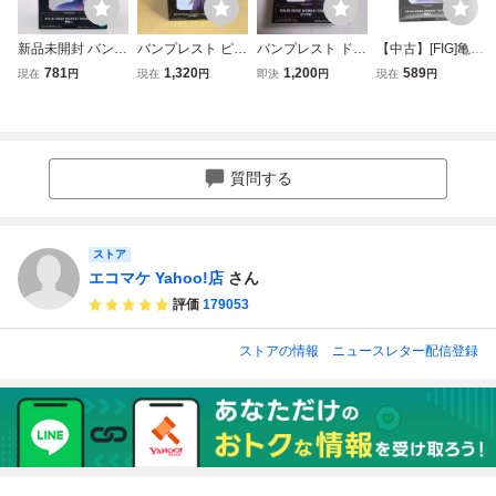
新品未開封 バンプ
バンプレスト ピッ
バンプレスト ドラ
【中古】[FIG]亀仙
レスト SOLID ED
コロ ドラゴンボー
ゴンボールZ SOLI
人 ドラゴンボール
781
1,320
1,200
589
現在
円
現在
円
即決
円
現在
円
GE WORKS THE
ルZ SOLID EDGE
D EDGE WORKS-
SOLID EDGE WO
出陣 ドラゴンボー
WORKS -THE出
THE出陣-ピッコロ
RKS-THE出陣-亀
ル DRAGONBALL
陣- ドラゴンボー
フィギュア
仙人 フィギュア
亀仙人
ルZ
プライズ(279417
7) バンプレスト(6
質問する
6063699)
ストア
エコマケ Yahoo!店
さん
評価
179053
ストアの情報
ニュースレター配信登録