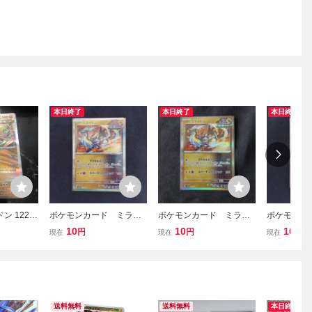
本日終了
本日終了
本日終了
 122/1
ポケモンカード ミライ
ポケモンカード ミライ
ポケモンカ
ケモンカード
ドン ポケカ 03
ドン ポケカ 04
ドン ポケ
10
10
10
円
円
円
現在
現在
現在
ラスパック
バイオレッ
ェスex
送料無料
送料無料
本日終了