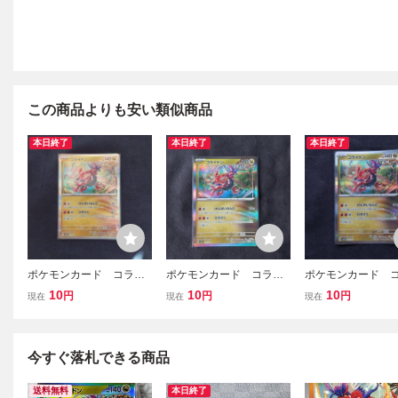
この商品よりも安い類似商品
本日終了
本日終了
本日終了
ポケモンカード コライ
ポケモンカード コライ
ポケモンカード 
ドン ポケカ 02
ドン ポケカ 04
ドン ポケカ 01
10
10
10
円
円
円
現在
現在
現在
今すぐ落札できる商品
送料無料
本日終了