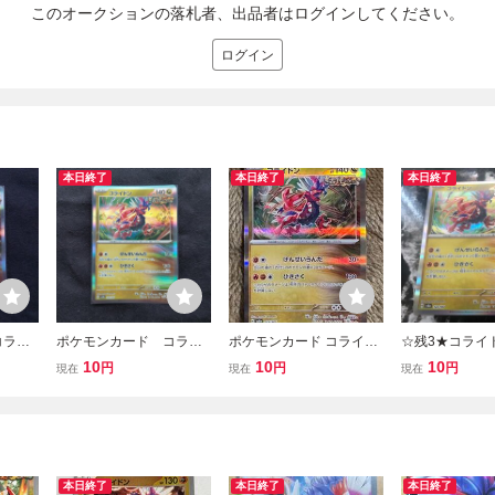
このオークションの落札者、出品者はログインしてください。
ログイン
本日終了
本日終了
本日終了
コライ
ポケモンカード コライ
ポケモンカード コライド
☆残3★コライドン
ドン ポケカ 03
ン R（sv8a 122/187）た
87 ポケカ ポ
10
10
10
円
円
円
現在
現在
現在
ね げんせいらんだ ひきさ
ゲーム ハイク
く テラスタスフェスex 1
スカーレット&
枚（在庫９枚）
ト テラスタルフ
本日終了
本日終了
本日終了