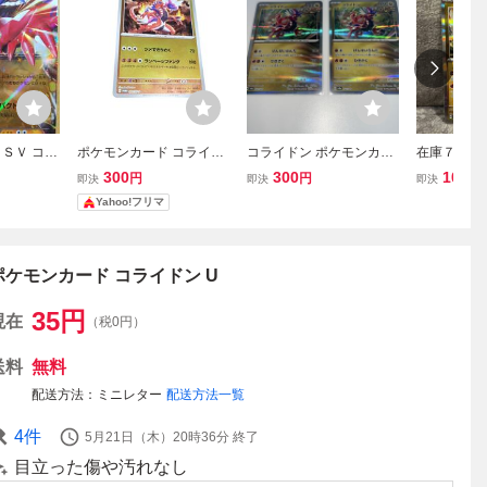
ＳＶ コラ
ポケモンカード コライド
コライドン ポケモンカー
在庫７枚有
枚
ン プロモ
ド SV8a
品未使用★
300
300
100
円
円
円
即決
即決
即決
モンカード
Yahoo!フリマ
ン R ワイ
ポケモンカード コライドン U
35
円
現在
（税0円）
送料
無料
配送方法
ミニレター
配送方法一覧
4
件
5月21日（木）20時36分
終了
目立った傷や汚れなし