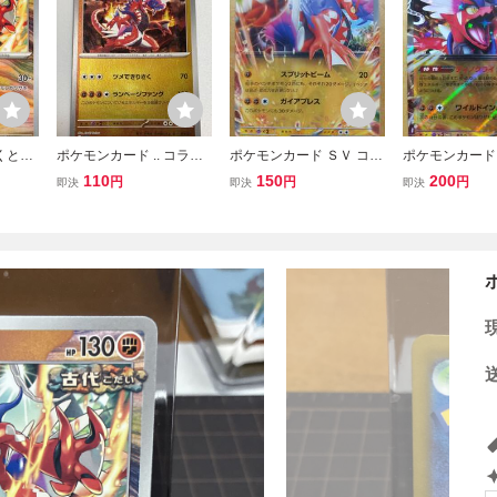
くとう
ポケモンカード .. コライ
ポケモンカード ＳＶ コラ
ポケモンカード 
 SV8
ドン SV-P プロモ
イドン ｅｘ １枚 ノーマ
イドン ｅｘ １
110
150
200
円
円
円
即決
即決
即決
ル