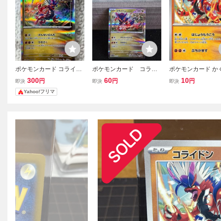
ポケモンカード コライド
ポケモンカード コライ
ポケモンカード か
ン
ドン げんせいらんだ
コライドン 069/106
300
60
10
円
円
円
即決
即決
即決
ひきさく SV5K 052/0
U
Yahoo!フリマ
71