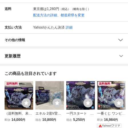
送料
東京都は
1,280円
（税込）（離島を除く）
配送方法の詳細、都道府県を変更
支払い方法
Yahoo!かんたん決済
詳細
その他の情報
更新履歴
この商品も注目されています
送料無料
送料無料
（送料無料、未開
エネル 2億V雷神
一円スタート ラ
一番くじ ワンピー
封）一番くじ ワン
MASTERLISE EX
ストワン賞 ワンピ
ス 偉大なる航路へ
14,000
10,800
5,250
16,984
即決
円
現在
円
現在
円
即決
円
ピース The Greate
PIECE ラストワン
ース 一番くじ MA
ラストワン賞 2億
Yahoo!フリマ