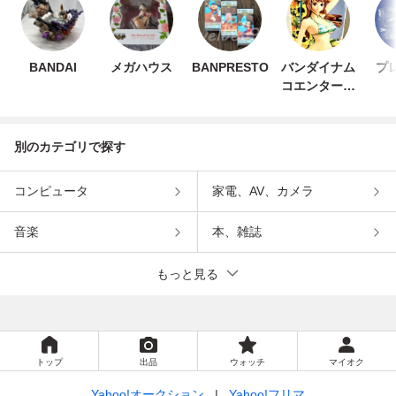
BANDAI
メガハウス
BANPRESTO
バンダイナム
プ
コエンターテ
インメント
別のカテゴリで探す
コンピュータ
家電、AV、カメラ
音楽
本、雑誌
もっと見る
トップ
出品
ウォッチ
マイオク
Yahoo!オークション
Yahoo!フリマ