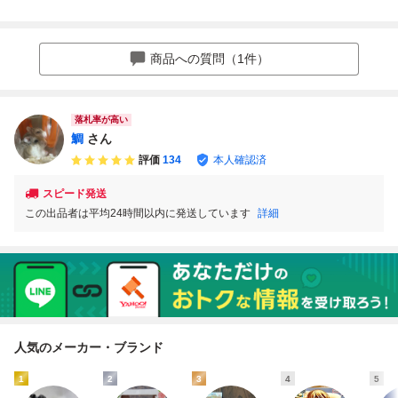
st Battle～偉大な
賞 フィギュア 一
STERLISE EXPIE
V雷神 MASTERLI
る航路へ～ ラスト
番くじ ワンピース
CE 偉大なる航路
SE EXPIECE エネ
ワン賞 2億V雷神
The Greatest Battl
へ The Greatest B
ル フィギュア
エネル MASTER
e 偉大なる航路へ
attle 2億V雷神
商品への質問（1件）
LISE EXPIECE
M0731
落札率が高い
鯛
さん
評価
134
本人確認済
スピード発送
この出品者は平均24時間以内に発送しています
詳細
人気のメーカー・ブランド
1
2
3
4
5