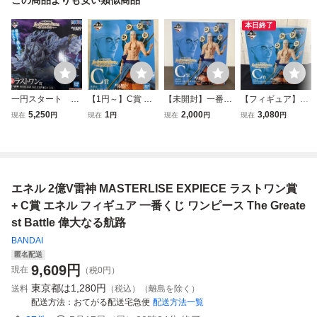
本日終了
一円スタート ラ
【1円～】C賞 エ
【未開封】一番く
【フィギュア】C
ストワン賞 ワンピ
ネル MASTERLIS
じ ワンピース The
賞 エネル MASTE
5,250
1
2,000
3,080
現在
円
現在
円
現在
円
現在
円
ース 一番くじ MA
E EXPIECE 一番
Greatest Battle 偉
RLISE EXPIECE
STERLISE EXPIE
くじ ワンピース T
大なる航路へ C賞
一番くじ ワンピー
CE 偉大なる航路
he Greatest Battle
エネル MASTERLI
ス The Greatest B
へ The Greatest B
偉大なる航路へ
SE EXPIECE
attle ~偉大なる航
attle 2億V雷神
路へ~ ワンピース
エネル 2億V雷神 MASTERLISE EXPIECE ラストワン賞
+ C賞 エネル フィギュア 一番くじ ワンピース The Greate
st Battle 偉大なる航路
BANDAI
匿名配送
9,609
円
現在
（税0円）
東京都は
1,280円
送料
（税込）（離島を除く）
配送方法
おてがる配送宅急便
配送方法一覧