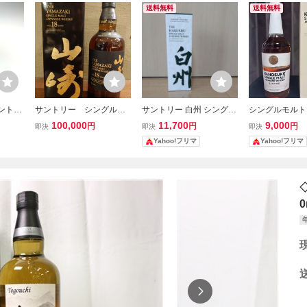
送料無料
送料無料
サントリ
サントリー シングルモ
サントリー 白州 シングル
シングルモルト 
キー
ルトウイスキー山崎18
モルト ジャパニーズウイ
ャパニーズウイス
100,000
11,700
9,000
円
円
円
即決
即決
即決
l 箱付
年 箱付 43% 700ml
スキー 箱付き 700ml
0ml 48% 箱付
Yahoo!フリマ
Yahoo!フリマ
%
未開封