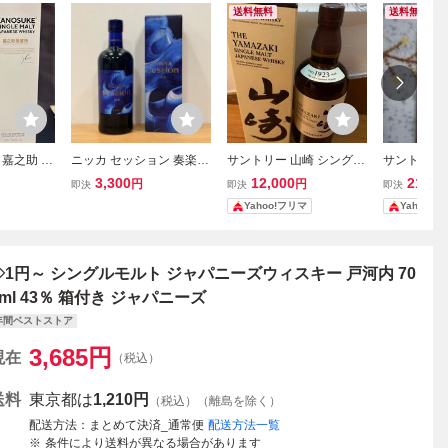
送料無料
送料無料
嘉之助 ジ
ニッカ セッション 奏楽 N
サントリー 山崎 シングル
サントリー 
キー 70
IKKA SESSION 700ml 4
モルト ジャパニーズウイ
ングルモル
3,300
12,000
21,60
円
円
即決
即決
即決
き
3% 箱付き ウイスキー 宮
スキー 700ml 箱付き
ズウイスキー
Yahoo!フリマ
Yahoo!
城峡 余市 竹鶴 ジャパニ
し
ーズ シングルモルト 日本
◇1円～ シングルモルト ジャパニーズウィスキー 戸河内 70
0ml 43％ 箱付き ジャパニーズ
年間ベストストア
3,685
円
現在
（税込）
送料
東京都は
1,210円
（税込）（離島を除く）
配送方法
まとめて決済_通常便
配送方法一覧
条件により送料が異なる場合があります