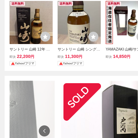
送料無料
送料無料
送料無料
サントリー 山崎 12年 シ
サントリー 山崎 シングル
YAMAZAKI 山崎/
ングルモルト ジャパニー
モルト ジャパニーズウイ
ー 蒸留酒類 ウィス
22,200
11,300
14,850
円
円
円
即決
即決
即決
ズウイスキー 700ml 箱付
スキー 700ml新品未開封
ジャパニーズ 700m
Yahoo!フリマ
Yahoo!フリマ
き
箱無し
シングルモルト 43