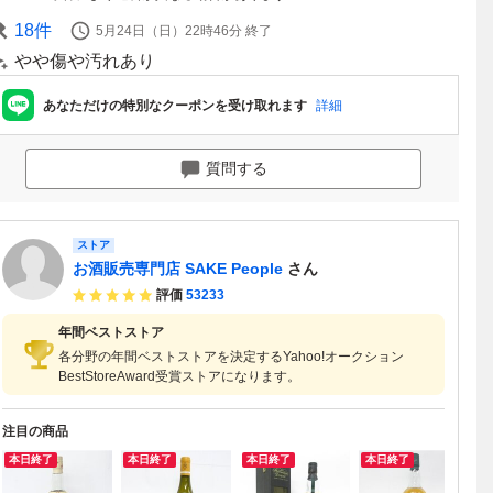
18
件
5月24日（日）22時46分
終了
やや傷や汚れあり
あなただけの特別なクーポンを受け取れます
詳細
質問する
ストア
お酒販売専門店 SAKE People
さん
評価
53233
年間ベストストア
各分野の年間ベストストアを決定するYahoo!オークション
BestStoreAward受賞ストアになります。
注目の商品
本日終了
本日終了
本日終了
本日終了