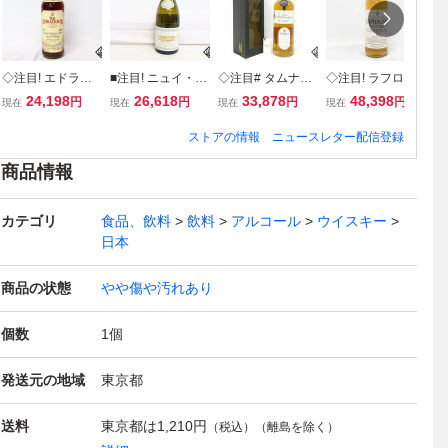
◇注目! エドラダ
■注目! ニュイ・サ
◇注目# タムナヴ
◇注目! ラフロイ
■
ワー 旧ボトル 10
ン・ジョルジュ 1
ーリン 24年 ステ
グ カーディス 12
グ
24,198
26,618
33,878
48,398
円
円
円
円
現在
現在
現在
現在
現
年 700ml 40% ス
erクリュ クロ・
ィルマンズドラム
年 700ml 57.5％
0
コッチ
ド・ラ・マレシャ
700ml 45％ スコ
スコッチ
ャ
ストアの情報
ニュースレター配信登録
ル・ブラン 2020
ッチ
ッ
ジャック・フレデ
5
商品情報
リック・ミュニエ
ン
750ml 14.5％ 白
赤
カテゴリ
食品、飲料
飲料
アルコール
ウイスキー
日本
商品の状態
やや傷や汚れあり
個数
1
個
発送元の地域
東京都
送料
東京都は
1,210円
（税込）（離島を除く）