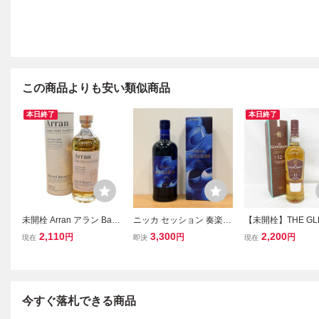
この商品よりも安い類似商品
本日終了
本日終了
未開栓 Arran アラン Barr
ニッカ セッション 奏楽 N
【未開栓】THE GL
el Reserve バレルリザー
IKKA SESSION 700ml 4
RANT グレングラン
2,110
3,300
2,200
円
円
円
現在
即決
現在
ブ Single Malt Scotch Whi
3% 箱付き ウイスキー 宮
年 シングルモルト
sky シングルモルト スコ
城峡 余市 竹鶴 ジャパニ
キー 700ml 43% 箱
ッチウイスキー 700ml 4
ーズ シングルモルト 日本
39098 0806
3％ 箱付き
今すぐ落札できる商品