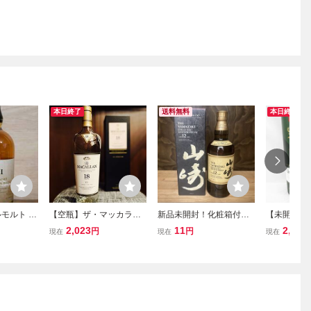
本日終了
送料無料
本日終了
モルト ジ
【空瓶】ザ・マッカラン
新品未開封！化粧箱付！
【未開栓】Gle
スキー
18年 シェリーオークカス
サントリーシングルモル
レンフィディ
2,023
11
2,530
円
円
現在
現在
現在
 46% 富士
ク 2023リリース 700ml 4
トウイスキー 山崎12
ペシャルリ
キリンディ
3% 箱付 シングルモルト
年 700ml
ルモルト ウ
) 静岡県
ウィスキー The MACALL
ml 40％ 箱付
AN 18y
806