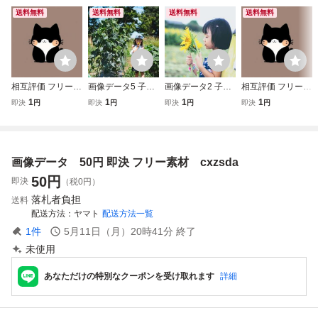
送料無料
送料無料
送料無料
送料無料
相互評価 フリー素
画像データ5 子ど
画像データ2 子ど
相互評価 フリー素
材画像データ フリ
も 相互評価 1円 即
も 相互評価 1円 即
材画像データ フリ
1
1
1
1
即決
円
即決
円
即決
円
即決
円
ー画像 可愛い画像
決
決
ー画像 可愛い画像
1111 -
777 7-
画像データ 50円 即決 フリー素材 cxzsda
50
円
即決
（税0円）
落札者負担
送料
配送方法
ヤマト
配送方法一覧
1
件
5月11日（月）20時41分
終了
未使用
あなただけの特別なクーポンを受け取れます
詳細