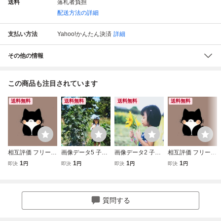
送料
落札者負担
配送方法の詳細
支払い方法
Yahoo!かんたん決済
詳細
その他の情報
この商品も注目されています
送料無料
送料無料
送料無料
送料無料
相互評価 フリー素
画像データ5 子ど
画像データ2 子ど
相互評価 フリー素
材画像データ フリ
も 相互評価 1円 即
も 相互評価 1円 即
材画像データ フリ
1
1
1
1
即決
円
即決
円
即決
円
即決
円
ー画像 可愛い画像
決
決
ー画像 可愛い画像
1111 -
777 7-
質問する