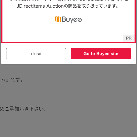
close
Go to Buyee site