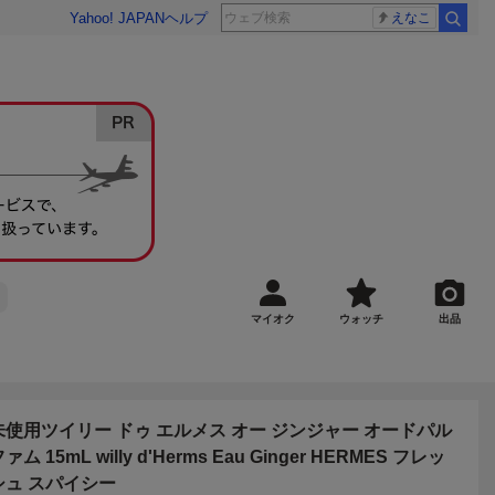
Yahoo! JAPAN
ヘルプ
えなこ
マイオク
ウォッチ
出品
未使用ツイリー ドゥ エルメス オー ジンジャー オードパル
ァム 15mL willy d'Herms Eau Ginger HERMES フレッ
シュ スパイシー