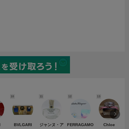
10
11
12
13
1
I
BVLGARI
ジャンヌ・ア
FERRAGAMO
Chloe