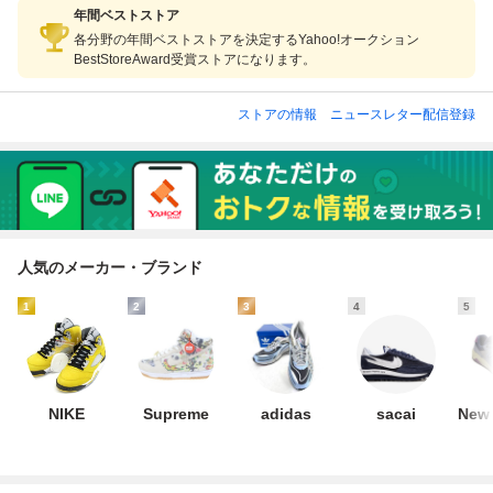
年間ベストストア
各分野の年間ベストストアを決定するYahoo!オークション
BestStoreAward受賞ストアになります。
ストアの情報
ニュースレター配信登録
人気のメーカー・ブランド
1
2
3
4
5
NIKE
Supreme
adidas
sacai
New 