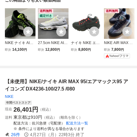
送料無料
送料無料
鑑定付き
NIKE ナイキ AIR
27.5cm NIKE AIR
ナイキ NIKE エア
NIKE AIR MAX 95
MAX 95 Ultra Jac
MAX 95 DH8256-
マックス 95 AIR
“DNA”ナイキエア
14,100
12,800
8,800
7,800
即決
円
即決
円
即決
円
即決
円
quard Yellow Gra
100 ナイキ エア
MAX 95 スニーカ
マックス95DNA2
Yahoo!フリマ
dation エアマック
マックス 95 ホワ
ー US9.5 27.5cm
7,5cmグレー／オ
ス 27.5cm 本体の
イト ネオン
黒 ブラック 赤 レ
ーロラグリーン
み 未使用品 ▽110
ッド DA1513-001
872
/SS ■OS ■GY28
【未使用】NIKE/ナイキ AIR MAX 95/エアマックス95 ア
メンズ
イコンズ DX4236-100/27.5 /080
NIKE
年間ベストストア
26,401
円
現在
（税込）
東京都は
910円
送料
（税込）（離島を除く）
配送方法
佐川急便（宅配便）
配送方法一覧
条件により送料が異なる場合があります
26
件
4月27日（月）22時3分
終了