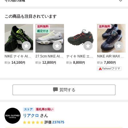
その他の情報
この商品も注目されています
送料無料
送料無料
鑑定付き
NIKE ナイキ AIR
27.5cm NIKE AIR
ナイキ NIKE エア
NIKE AIR MAX 95
MAX 95 Ultra Jac
MAX 95 DH8256-
マックス 95 AIR
“DNA”ナイキエア
14,100
12,800
8,800
7,800
即決
円
即決
円
即決
円
即決
円
quard Yellow Gra
100 ナイキ エア
MAX 95 スニーカ
マックス95DNA2
Yahoo!フリマ
dation エアマック
マックス 95 ホワ
ー US9.5 27.5cm
7,5cmグレー／オ
ス 27.5cm 本体の
イト ネオン
黒 ブラック 赤 レ
ーロラグリーン
み 未使用品 ▽110
ッド DA1513-001
872
/SS ■OS ■GY28
質問する
メンズ
ストア
落札率が高い
リアクロ
さん
評価
237675