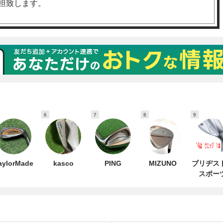
6
7
8
9
aylorMade
kasco
PING
MIZUNO
ブリヂス
スポー