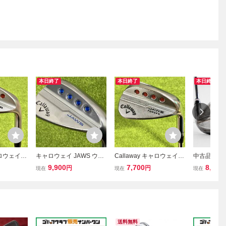
本日終了
本日終了
本日終了
ャロウェイ J
キャロウェイ JAWS ウェ
Callaway キャロウェイ J
中古品★ART
2020 ウェ
ッジ 46/10S N.S.PRO MO
AWS FORGED 2020 クロ
ィザン ノ
9,900
7,700
8,405
円
円
現在
現在
現在
PRO MODU
DUS3 TOUR105 フレッ
ム ウェッジ 50° N.S.PRO
ジ★58°R /
 フレックス
クスS 店舗受取可
MODUS 3 TOUR 105 フ
MODUS3 To
レックスS 男性右利き用
パイン調整
送料無料