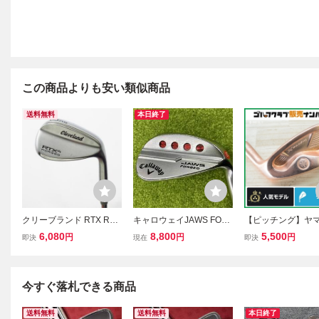
この商品よりも安い類似商品
送料無料
本日終了
クリーブランド RTX RTX
キャロウェイJAWS FOR
【ピッチング】ヤマハ
4 FORGED ウェッジ N.S.
GED ウェッジ 46° N.S.
res X V FORGED
6,080
8,800
5,500
円
円
円
即決
現在
即決
PRO MODUS3 TOUR 10
PRO MODUS3 TOUR105
ー加工 ウェッジ PW
5 【50-10】 シャフト：
フレックスS ヘッドカバ
PRO MODUS3 TOU
N.S.PRO MODUS3 TOU
ーなし 付属品なし
5 フレックスR イ
R 105
ス Vフォージド
今すぐ落札できる商品
送料無料
送料無料
本日終了