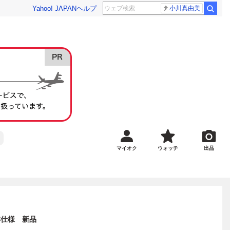
Yahoo! JAPAN
ヘルプ
小川真由美
マイオク
ウォッチ
出品
 日本仕様 新品