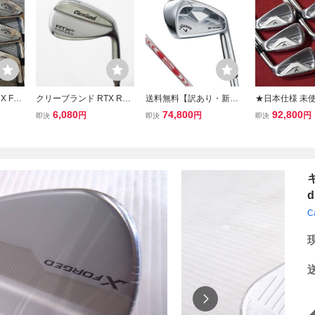
X FO
クリーブランド RTX RTX
送料無料【訳あり・新
★日本仕様 未使
Xフォー
4 FORGED ウェッジ N.S.
品】2025年モデル キャロ
モデル★キャロ
6,080
74,800
92,800
円
円
円
即決
即決
即決
 6本 ア
PRO MODUS3 TOUR 10
ウェイ X FORGED MAX
FORGED 6～PW
RO M
5 【50-10】 シャフト：
アイアン 5本セット（＃6
PRO MODUS T
TOUR
N.S.PRO MODUS3 TOU
～9、PW） S N.S.PRO
S★2026年モ
R 105
MODUS3 TOUR 105
C