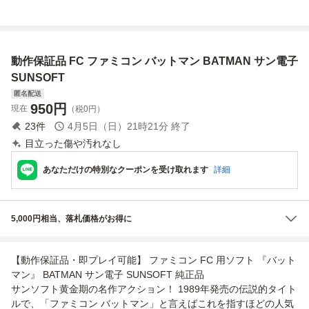
品★サン電子SUN
任天堂 ファミリー
R BURNER
SOFT★バットマ
コンピュータ ファ
ン★1989年発売★
ミコン FC ソフト
★★
カセット カートリ
動作保証品 FC ファミコン バットマン BATMAN サン電子
ッジ
SUNSOFT
匿名配送
950
円
現在
（税0円）
23
件
4月5日（日）21時21分
終了
目立った傷や汚れなし
あなただけの特別なクーポンを受け取れます
詳細
5,000円相当、落札価格がお得に
【動作保証品・即プレイ可能】 ファミコン FC 用ソフト 『バット
マン』 BATMAN サン電子 SUNSOFT 純正品
サンソフト黄金期の名作アクション！ 1989年発売の伝説的タイト
ルで、「ファミコン バットマン」と言えばこれを指すほどの人気