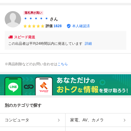
品
ミコンソフト/動作
N）』 コレクタ
ATMAN ダイナマ
未確認【ac01z】
ー・マニア必見・
イトバットマン カ
まとめて・大量
セット
落札率が高い
＊ ＊ ＊ ＊ ＊
さん
評価
1828
本人確認済
スピード発送
この出品者は平均24時間以内に発送しています
詳細
※商品削除などのお問い合わせは
こちら
別のカテゴリで探す
コンピュータ
家電、AV、カメラ