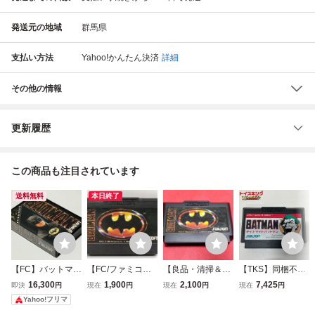
発送元の地域
群馬県
支払い方法
Yahoo!かんたん決済
詳細
その他の情報
更新履歴
この商品も注目されています
送料無料
本日終了
【FC】バットマン
【FC/ファミコ
【良品・清掃＆動
【TKS】同梱不可/
ファミコンソフト
ン】BATMAN/バッ
作確認済】FC フ
トイキン祭 FC/フ
16,300
1,900
2,100
7,425
即決
円
現在
円
現在
円
現在
円
SUNSOFT 貴重ハ
トマン SUNSOF
ァミコン『バット
ァミリーコンピュ
Yahoo!フリマ
ガキ付き完品 良
T 任天堂 ファ
マン（BATMA
ータ/ファミコン B