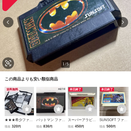
1
/
5
この商品よりも安い類似商品
送料無料
本日終了
本日終了
★★★希少ファミ
バットマン ファミ
スーパーアラビア
SUNSOFT ファミ
カセ★ポスター等
コン FC
ン SUN SOFT サ
コンソフト アフタ
320
836
450
500
現在
円
現在
円
現在
円
現在
円
付属品付★中古美
ン電子 Nintendo
ーバーナー AFTE