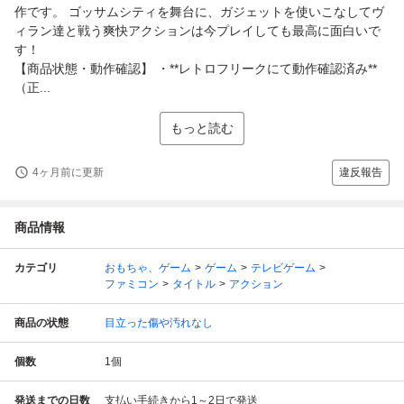
作です。 ゴッサムシティを舞台に、ガジェットを使いこなしてヴ
ィラン達と戦う爽快アクションは今プレイしても最高に面白いで
す！
【商品状態・動作確認】 ・**レトロフリークにて動作確認済み**
（正...
もっと読む
4ヶ月前に更新
違反報告
商品情報
カテゴリ
おもちゃ、ゲーム
ゲーム
テレビゲーム
ファミコン
タイトル
アクション
商品の状態
目立った傷や汚れなし
個数
1
個
発送までの日数
支払い手続きから1～2日で発送