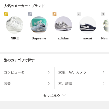
人気のメーカー・ブランド
1
2
3
4
5
NIKE
Supreme
adidas
sacai
New 
別のカテゴリで探す
コンピュータ
家電、AV、カメラ
音楽
本、雑誌
もっと見る