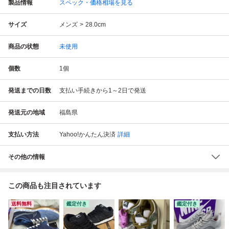
製品情報
スペック・価格相場を見る
サイズ
メンズ
28.0cm
商品の状態
未使用
個数
1
個
発送までの日数
支払い手続きから1～2日で発送
発送元の地域
福島県
支払い方法
Yahoo!かんたん決済
詳細
その他の情報
この商品も注目されています
送料無料
鑑定付き
鑑定付き