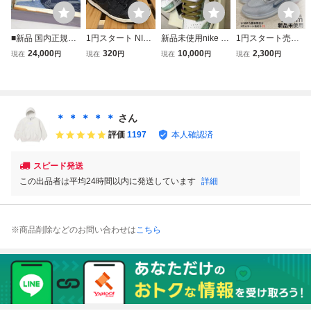
■新品 国内正規品
1円スタート NIKE
新品未使用nike sb
1円スタート売切
黒タグ付き 28cm
SB Dunk Low Wa
dunk pro qs メン
り 新品未使用 28c
24,000
320
10,000
2,300
現在
円
現在
円
現在
円
現在
円
NIKE SB DUNK L
sted Youth VERD
ズ28.5cm ナイ
m Nike Zoom Nyja
OW DENIM SASH
Y氏提案カラー 28
キ ダンクロー
h 4 SB College Gr
IKO CV0316-400
cm ブラックデニ
ウィメンズ スケ
ey 2025 ナイキ ナ
QS US10
ム
ートボード ジョ
イジャ4 グレー ス
ーダン HJ33863
ニーカー スケート
＊ ＊ ＊ ＊ ＊
さん
00
ボーディング
評価
1197
本人確認済
スピード発送
この出品者は平均24時間以内に発送しています
詳細
※商品削除などのお問い合わせは
こちら