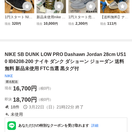
1円スタート NIKE
新品未使用nike sb
1円スタート売切
【送料無料】ナイ
SB Dunk Low Wa
dunk pro qs メン
り 新品未使用 28c
キ ダンクSB insta
320
10,000
2,300
111
現在
円
現在
円
現在
円
現在
円
sted Youth VERD
ズ28.5cm ナイ
m Nike Zoom Nyja
nt 28.0 ハチ公 NIK
Y氏提案カラー 28
キ ダンクロー
h 4 SB College Gr
E DUNK SB LOW
cm ブラックデニ
ウィメンズ スケ
ey 2025 ナイキ ナ
jordan1
ム
ートボード ジョ
イジャ4 グレー ス
ーダン HJ33863
ニーカー スケート
NIKE SB DUNK LOW PRO Dashawn Jordan 28cm US1
00
ボーディング
0 IB6208-200 ナイキ ダンク ダショーン ジョーダン 送料
無料 新品未使用 FTC当選 黒タグ付
NIKE
匿名配送
16,700
円
現在
（税0円）
18,700
円
即決
（税0円）
18
件
3月22日（日）21時22分
終了
未使用
あなただけの特別なクーポンを受け取れます
詳細