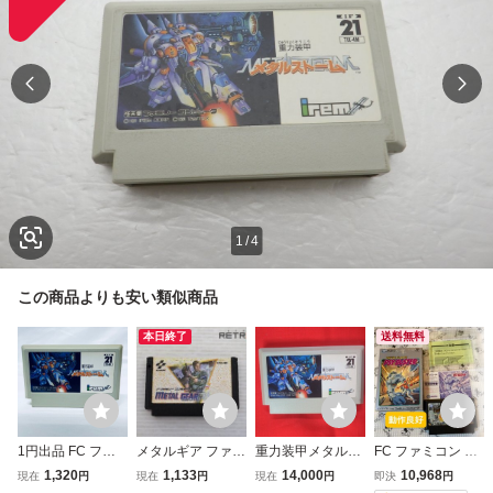
1
/
4
この商品よりも安い類似商品
本日終了
送料無料
1円出品 FC ファ
メタルギア ファミ
重力装甲メタルス
FC ファミコン メ
ミコンソフト 重力
コン FC
トーム ファミコン
タルフレームサイ
1,320
1,133
14,000
10,968
現在
円
現在
円
現在
円
即決
円
装甲メタルストー
FC ソフトのみ ア
バスター