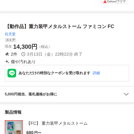
Yahoo!フリマ
ム ソフトのみ 起
イレム
動確認済
【動作品】重力装甲メタルストーム ファミコン FC
任天堂
ストア
14,300
円
現在
（税込）
2
件
3月13日（金）22時22分
終了
傷や汚れあり
あなただけの特別なクーポンを受け取れます
詳細
5,000円相当、落札価格がお得に
製品情報
【FC】 重力装甲メタルストーム
680
円〜