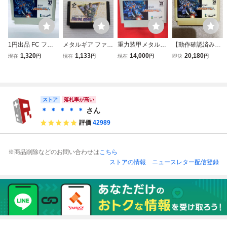
1円出品 FC ファ
メタルギア ファミ
重力装甲メタルス
【動作確認済み】
ミコンソフト 重力
コン FC
トーム ファミコン
重力装甲メタルス
1,320
1,133
14,000
20,180
現在
円
現在
円
現在
円
即決
円
装甲メタルストー
FC ソフトのみ ア
トーム （ファミ
ム ソフトのみ 起
イレム
コン）
動確認済
ストア
落札率が高い
＊ ＊ ＊ ＊ ＊
さん
評価
42989
※商品削除などのお問い合わせは
こちら
ストアの情報
ニュースレター配信登録