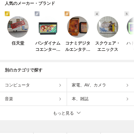
人気のメーカー・ブランド
1
2
3
4
5
任天堂
バンダイナム
コナミデジタ
スクウェア・
ハド
コエンターテ
ルエンタテイ
エニックス
インメント
ンメント
別のカテゴリで探す
コンピュータ
家電、AV、カメラ
音楽
本、雑誌
もっと見る