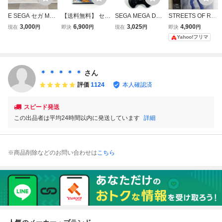
E SEGA セガ ME
【送料無料】 セガ
SEGA MEGA DRI
STREETS OF RA
GA DRIVE MINI メ
メガドライブ サン
VE HAA-2510 セ
GE ベア・ナック
3,000
6,900
3,025
4,900
現在
円
即決
円
現在
円
即決
円
ガドライブミニ H
ダーフォックス 箱
ガ メガドライブ
ル アクセル・スト
Yahoo!フリマ
AA-2520 16-BIT
説付き 痛みあり
本体 16-BIT VA7基
ーン フィギュア
ゲーム機 本体 コ
動作確認済み タイ
板 レトロゲーム
ントローラー 箱付
トー Sega Mega
コントローラー付
かわせみ
Drive Thunder Fo
＊簡易検査品
＊ ＊ ＊ ＊ ＊
さん
x CIB Tested
評価
1124
本人確認済
スピード発送
この出品者は平均24時間以内に発送しています
詳細
※商品削除などのお問い合わせは
こちら