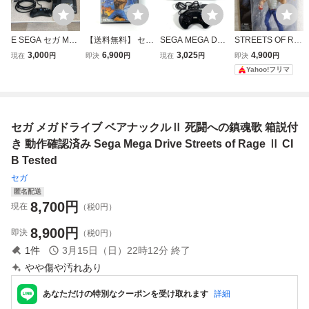
E SEGA セガ ME
【送料無料】 セガ
SEGA MEGA DRI
STREETS OF RA
GA DRIVE MINI メ
メガドライブ サン
VE HAA-2510 セ
GE ベア・ナック
3,000
6,900
3,025
4,900
現在
円
即決
円
現在
円
即決
円
ガドライブミニ H
ダーフォックス 箱
ガ メガドライブ
ル アクセル・スト
Yahoo!フリマ
AA-2520 16-BIT
説付き 痛みあり
本体 16-BIT VA7基
ーン フィギュア
ゲーム機 本体 コ
動作確認済み タイ
板 レトロゲーム
ントローラー 箱付
トー Sega Mega
コントローラー付
かわせみ
Drive Thunder Fo
＊簡易検査品
セガ メガドライブ ベアナックルⅡ 死闘への鎮魂歌 箱説付
x CIB Tested
き 動作確認済み Sega Mega Drive Streets of Rage Ⅱ CI
B Tested
セガ
匿名配送
8,700
円
現在
（税0円）
8,900
円
即決
（税0円）
1
件
3月15日（日）22時12分
終了
やや傷や汚れあり
あなただけの特別なクーポンを受け取れます
詳細