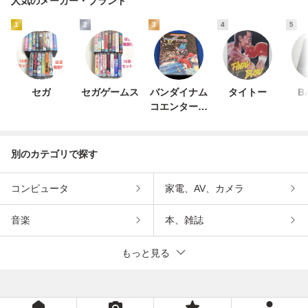
人気のメーカー・ブランド
1
2
3
4
5
セガ
セガゲームス
バンダイナム
タイトー
B
コエンターテ
インメント
別のカテゴリで探す
コンピュータ
家電、AV、カメラ
音楽
本、雑誌
もっと見る