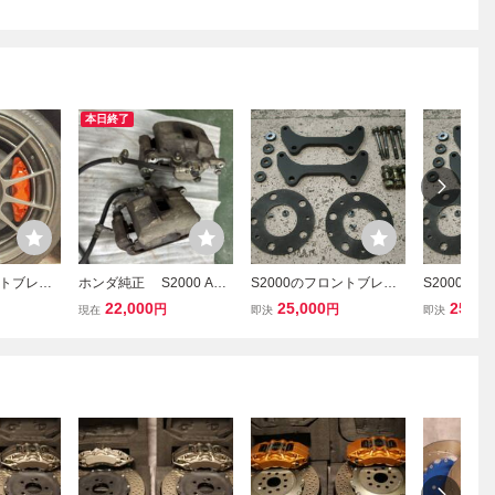
本日終了
ントブレー
ホンダ純正 S2000 AP2
S2000のフロントブレー
S2000の
322ｍｍ
フロントキャリパー ロ
キ ４POT化 322ｍｍ
キ ４POT
22,000
25,000
25,00
円
円
現在
即決
即決
キット。
ーター 中古品
ローター化キット 阿
ローター
ャルⅡ
川スペシャルⅡ
川スペシャ