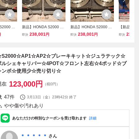
2000 38
新品】HONDA S2000 38
新品】HONDA S2000 38
【新品】HON
ー ブレー
0mm 2Pローター ブレー
0mm 2Pローター ブレー
2Pローター
238,001
238,001
238,0
円
円
円
即決
即決
即決
ot キャリ
キキット 対向6pot キャリ
キキット 対向6pot キャリ
ト 対向6po
4 18イン
パー BRSS TP-4 18イン
パー BRSS TP-4 18イン
55mm BRSS
2 流用 E
チ対応【AP1 AP2 流用 E
チ対応【AP1 AP2 流用 E
AP2 流用 EP
ホンダ 】
P3 FN2 無限 ホンダ 】
P3 FN2 無限 ホンダ 】
D2 NA1 NA
☆S2000☆AP1☆AP2☆ブレーキキット☆ジュラテック☆
ポルシェキャリパー☆4POT☆フロント左右☆4ポッド☆ブ
レンボ☆使用少☆売り切り☆
123,000
円
現在
（税0円）
47
件
3月13日（金）23時42分
終了
やや傷や汚れあり
あなただけの特別なクーポンを受け取れます
詳細
＊ ＊ ＊ ＊ ＊
さん