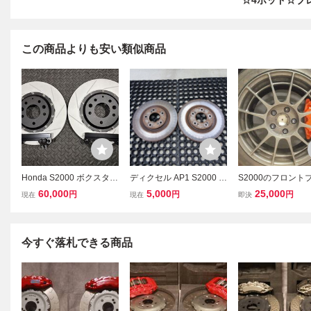
☆4ポッド☆ブ
この商品よりも安い類似商品
Honda S2000 ボクスター
ディクセル AP1 S2000 F
S2000のフロント
キャリパー 流用 ローター
20C フロント ローター 左
キ ４POT化 32
60,000
5,000
25,000
円
円
円
現在
現在
即決
ブラケット AP1 AP2 JDM
右 ブレーキローター AP2
ローター化キッ
ホンダ
川スペシャル
今すぐ落札できる商品