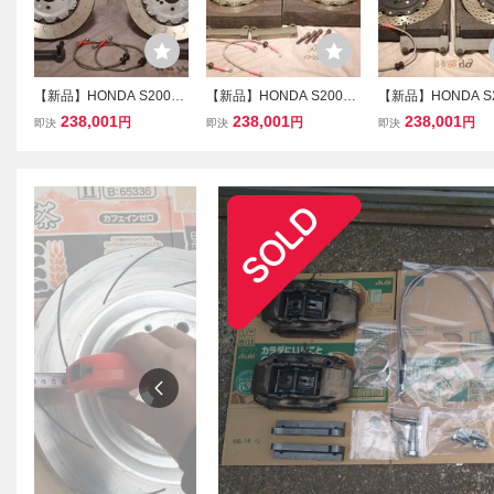
【新品】HONDA S2000
【新品】HONDA S2000
【新品】HONDA S2
2Pローター ブレーキキッ
355mm 2Pローター ブレ
355mm 2Pロータ
238,001
238,001
238,001
円
円
円
即決
即決
即決
ト 対向6pot キャリパー B
ーキキット 対向6pot キャ
ーキキット 対向6po
RSS TP-2 【AP1 AP2 流
リパー BRSS TP-3【AP1
リパー BRSS TP-4
用 EP3 FN2 DC5 FD2 NS
AP2 流用 EP3 FN2 FD2 D
AP2 EP3 FN2 FD2
X NA1 NA2 】
C5 無限 ホンダ 】
ワンオフ製作可能 