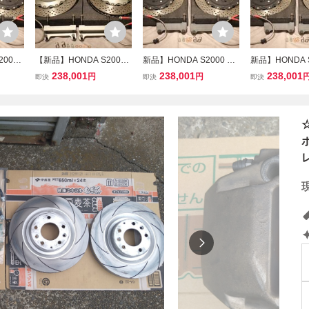
000
【新品】HONDA S2000
新品】HONDA S2000 35
新品】HONDA S
ー ブレ
355mm 2Pローター ブレ
5mm 2Pローター ブレー
0mm 2Pロータ
238,001
238,001
238,001
円
円
即決
即決
即決
t キャ
ーキキット 対向6pot キャ
キキット 対向6pot キャリ
キキット 対向6p
【AP1
リパー BRSS TP-4【AP1
パー BRSS TP-4 18イン
パー BRSS TP-
 DC5
AP2 EP3 FN2 FD2 DC5
チ対応【AP1 AP2 流用 E
チ対応【AP1 AP
】
ワンオフ製作可能 】
P3 FN2 無限 ホンダ 】
P3 FN2 無限 