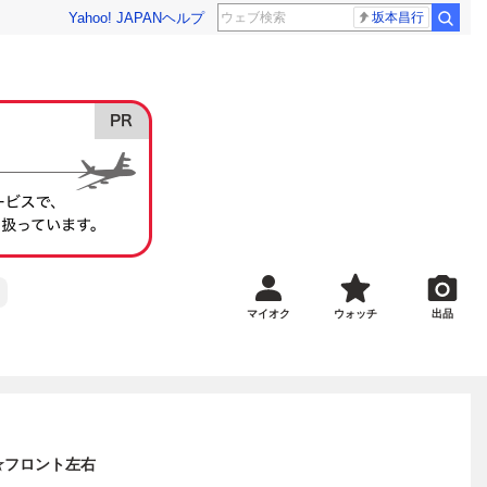
Yahoo! JAPAN
ヘルプ
坂本昌行
マイオク
ウォッチ
出品
T☆フロント左右