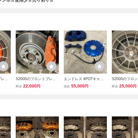
レンボ☆使用少☆売り切り☆
ブレー
S2000のフロントブレー
エンドレス 4POTキャリ
S2000のフロ
2ｍｍ
キ ４POT化キット
パー S2000 フロント A
キ ４POT化 
22,000
55,000
25,000
円
円
円
即決
現在
即決
ト 阿
P1
ローター化
Ⅱ
阿川スペシ