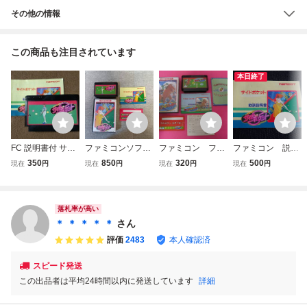
その他の情報
この商品も注目されています
本日終了
FC 説明書付 サイ
ファミコンソフ
ファミコン ファ
ファミコン 説明
ドポケット 中古
ト、サイドポケッ
ミリージョッキ
書 サイドポケッ
350
850
320
500
現在
円
現在
円
現在
円
現在
円
ト（シール付！）
ー 箱 説明書付
ト 〈1602〉
属
落札率が高い
＊ ＊ ＊ ＊ ＊
さん
評価
2483
本人確認済
スピード発送
この出品者は平均24時間以内に発送しています
詳細