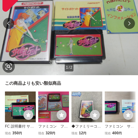
1
/
2
この商品よりも安い類似商品
FC 説明書付 サイ
ファミコン ファ
◆ファミリーコン
ファミコン サイ
ドポケット 中古
ミリージョッキ
ピューター/ファミ
ドポケット
350
320
12
400
現在
円
現在
円
現在
円
現在
円
ー 箱 説明書付
コン/FC サイドポ