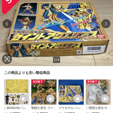
1
/
4
この商品よりも安い類似商品
本日終了
本日終了
△BANDAI(バンダ
聖闘士星矢 ゴール
プラモデル バンダ
◇聖闘士星矢 HG
イ) 聖闘士星矢 聖
ド 聖闘士ピスケス
イ セイントアクエ
黄金聖衣 黄金聖闘