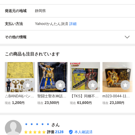
発送元の地域
静岡県
支払い方法
Yahoo!かんたん決済
詳細
その他の情報
この商品も注目されています
△BANDAI(バンダ
聖闘士聖衣神話EX
【TKS】同梱不可/
m323-0044-11
イ) 聖闘士星矢 聖
リバイバル アクエ
トイキン祭 バンダ
【未開封】聖闘士
1,200
23,500
61,600
23,100
現在
円
現在
円
現在
円
現在
円
闘士聖衣大系(セイ
リアス カミュ 黄
イ 聖闘士星矢 ヘ
聖衣神話EX アク
ントクロスシリー
金聖闘士 ゴールド
ビーメタル セイン
エリアスカミュ 神
ズ) アクエリアス
セイント 水瓶座
トクロス ペガサス
聖衣 聖闘士星矢
クロス(水瓶座の聖
聖闘士星矢 バンダ
クロス
黄金魂 水瓶座 ゴ
＊ ＊ ＊ ＊ ＊
さん
衣) フィギュア レ
イ フィギュア
ールドセイント フ
評価
2128
本人確認済
トロ 玩具 (14)
ィギュア バンダイ