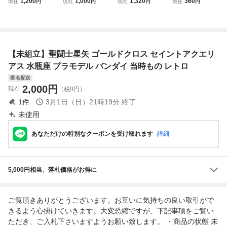
1,200
1,000
1,320
360
現在
円
現在
円
現在
円
現在
円
闘士聖衣大系(セイ
バンダイ ● 昭和 レ
リアス 「聖闘士星
士 水瓶座 アクエ
ントクロスシリー
トロ プラモデル
矢」 No.21
リアス カミュ ゴ
ズ) アクエリアス
まとめて ジャンク
ールドクロス ガシ
クロス(水瓶座の聖
ャポン フィギュア
衣) フィギュア レ
バンダイ 未使用
【未組立】聖闘士星矢 ゴールドクロス セイントアクエリ
トロ 玩具 (14)
アス 水瓶座 プラモデル バンダイ 当時もの レトロ
匿名配送
2,000
円
現在
（税0円）
1
件
3月1日（日）21時19分
終了
未使用
あなただけの特別なクーポンを受け取れます
詳細
5,000円相当、落札価格がお得に
ご覧頂きありがとうございます。お互いに気持ちの良い取引がで
きるよう心掛けていきます。大変恐縮ですが、下記事項をご覧い
ただき、ご入札下さいますようお願い致します。 ・商品の状態 未