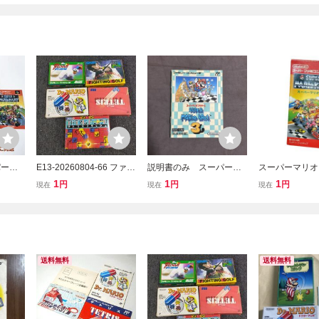
パーマ
E13-20260804-66 ファミ
説明書のみ スーパーマ
スーパーマリオ
ソフト
コン ソフト 5本セット
リオブラザーズ3 ファミ
説明書つき スー
1
1
1
円
円
円
現在
現在
現在
 箱/説
箱・説明書付き テトリス
コン
ーパーファミコン
-090
ドクターマリオ 燃えろ!!
ャンク W11495
プロ野球 まとめ売り
送料無料
送料無料