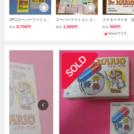
SFC(スーパーファミコン)
スーパーファミコン スー
ドクターマリオ 
ソフト スーパーマリオワ
パーマリオコレクション
のみ ファミコン
8,700
1,000
500
円
円
円
即決
即決
即決
ールド (SUPER MARIO
箱・説明書付き
Yahoo!フリマ
WORLD) 箱・取扱説明書
付き