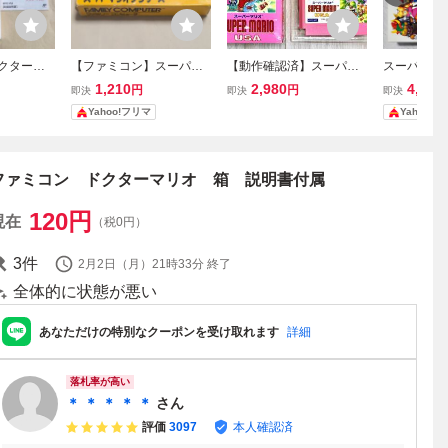
ドクターマ
【ファミコン】スーパー
【動作確認済】スーパー
スーパーマリ
 マリオオ
マリオブラザーズ 箱付き
マリオUSA 箱・説明書・
パーファミコ
1,210
2,980
4,480
円
円
即決
即決
即決
 ソフト無
※説明書なし
内箱あり（説明書難あ
説明書 SFC
Yahoo!フリマ
Yahoo!
ァミコン D
り） 任天堂 ファミコン F
IO OPEN
C レトロゲーム 【送料無
 COMPUTE
料】
ファミコン ドクターマリオ 箱 説明書付属
120
円
現在
（税0円）
3
件
2月2日（月）21時33分
終了
全体的に状態が悪い
あなただけの特別なクーポンを受け取れます
詳細
落札率が高い
＊ ＊ ＊ ＊ ＊
さん
評価
3097
本人確認済