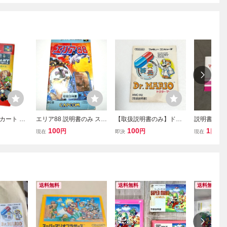
カート 箱
エリア88 説明書のみ スー
【取扱説明書のみ】ドク
説明書のみ
ファミ ス
パーファミコン SFC CAP
ターマリオ 取扱説明書の
ンド ファ
100
100
1
円
円
円
現在
即決
現在
 SFC ジ
COM カプコン 【同梱
み /ファミコン/FC/Dr.MA
505
可】
RIO/マニュアルのみ
送料無料
送料無料
送料無料