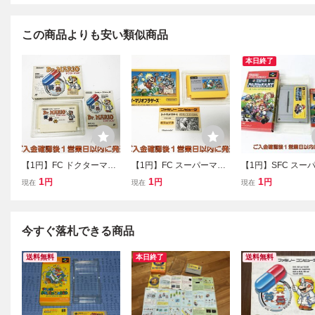
この商品よりも安い類似商品
本日終了
【1円】FC ドクターマリ
【1円】FC スーパーマリ
【1円】SFC スー
オ ゲームソフト 箱/説明
オブラザーズ ファミリー
リオカート ゲーム
1
1
1
円
円
円
現在
現在
現在
書付き ファミコン ファミ
コンピュータ ファミコン
スーパーファミコン
リーコンピュータ 未検品
箱/説明書付き 起動確認済
明書付き 未検品 N05
ジャンク J06-059fk/F3
み J06-058fk/F3
yk/F3
今すぐ落札できる商品
送料無料
本日終了
送料無料