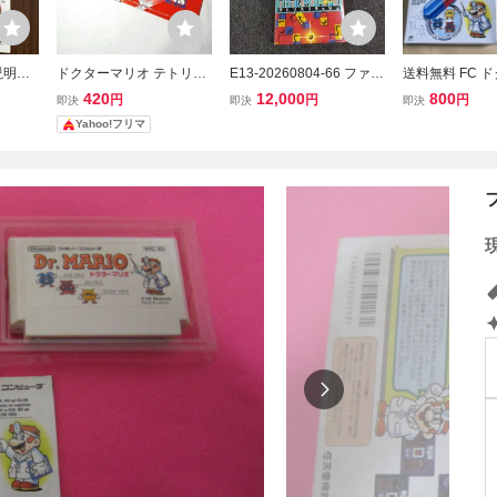
説明書
ドクターマリオ テトリス
E13-20260804-66 ファミ
送料無料 FC 
超人ウルトラベースボー
コン ソフト 5本セット
リオ 箱 説明書
420
12,000
800
円
円
円
即決
即決
即決
ル 説明書のみ マリオ フ
箱・説明書付き テトリス
ープンゴルフ 箱
Yahoo!フリマ
ァミコン FC 【同梱割
ドクターマリオ 燃えろ!!
FAMICOM フ
可】
プロ野球 まとめ売り
R.MARIO MAR
GOLF FAMILY
R