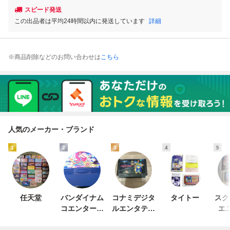
スピード発送
この出品者は平均24時間以内に発送しています
詳細
※商品削除などのお問い合わせは
こちら
人気のメーカー・ブランド
1
2
3
4
5
任天堂
バンダイナム
コナミデジタ
タイトー
スク
コエンターテ
ルエンタテイ
エ
インメント
ンメント