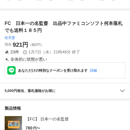
（ラベル色あせあ
ウィナーズカッ
み 大量出品中！同
ース】 ゲームソフ
り）
プ』 ソフトのみ
梱歓迎！
ト FC キズ汚れな
どあり
FC 日本一の名監督 出品中ファミコンソフト何本落札
でも送料１８５円
任天堂
921
円
現在
（税0円）
23
件
1月7日（水）21時48分
終了
全体的に状態が悪い
あなただけの特別なクーポンを受け取れます
詳細
5,000円相当、落札価格がお得に
製品情報
【FC】 日本一の名監督
780
円〜