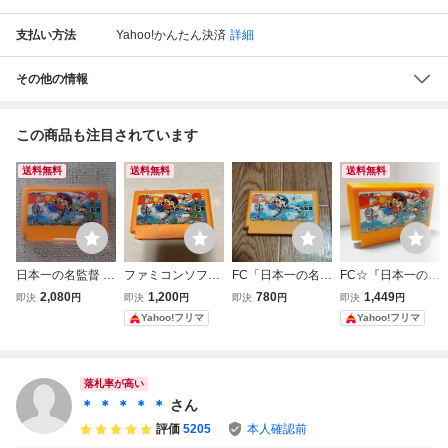
支払い方法
Yahoo!かんたん決済
詳細
その他の情報
この商品も注目されています
送料無料
送料無料
送料無料
日本一の名監督 フ
ファミコンソフト
FC「日本一の名監
FC☆『日本一の名
ァミコン 動作確
日本一の名監督 F
督」ソフトのみ
監督』★ファミコ
2,080
1,200
780
1,449
即決
円
即決
円
即決
円
即決
円
認、清掃済み
C
（ラベル色あせあ
ン☆レトロゲーム
Yahoo!フリマ
Yahoo!フリマ
り）
★同梱割引対応☆
【動作確認済み】
落札率が高い
＊ ＊ ＊ ＊ ＊
さん
評価
5205
本人確認前