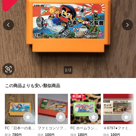
1
/
2
この商品よりも安い類似商品
本日終了
FC「日本一の名監
ファミコンソフト
FC ホームランナ
Ａ9797●ファミコ
督」ソフトのみ
『サッカーリーグ
イター 起動確認済
ン ソフト 【F1レ
780
100
180
100
即決
円
現在
円
現在
円
現在
円