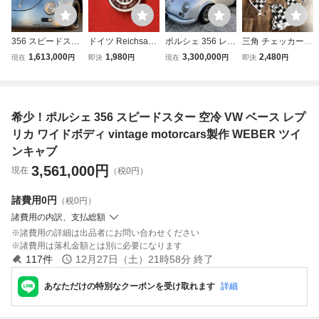
356 スピードスタ
ドイツ Reichsadl
ポルシェ 356 レプ
三角 チェッカー
ーレプリカ 実
er ライヒス アド
リカ スピードス
フラッグ 看板 ガ
1,613,000
1,980
3,300,000
2,480
現在
円
即決
円
現在
円
即決
円
働 書類付き
ラー 空冷VW 空冷
ター フォルクスワ
ーランド 旧車 空
ビートル ワーゲン
ーゲン
冷VW ポルシェ ミ
オーバル スプリッ
ニクーパー ウェー
ト タイプ2 タイプ
バー WEBER キャ
希少！ポルシェ 356 スピードスター 空冷 VW ベース レプ
3 カルマンギア ポ
ブレター ムーンア
ルシェ 356
イズ スナップオン
リカ ワイドボディ vintage motorcars製作 WEBER ツイ
ンキャブ
3,561,000
円
現在
（税0円）
諸費用
0円
（税0円）
諸費用の内訳、支払総額
諸費用の詳細は出品者にお問い合わせください
諸費用は落札金額とは別に必要になります
117
件
12月27日（土）21時58分
終了
あなただけの特別なクーポンを受け取れます
詳細