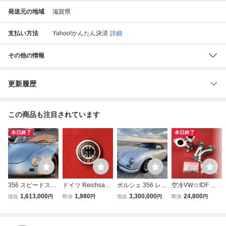
発送元の地域
滋賀県
支払い方法
Yahoo!かんたん決済
詳細
その他の情報
更新履歴
この商品も注目されています
本日終了
本日終了
356 スピードスタ
ドイツ Reichsadl
ポルシェ 356 レプ
空冷VW☆IDF イ
ーレプリカ 実
er ライヒス アド
リカ スピードス
ンテークマニフォ
1,613,000
1,980
3,300,000
24,800
現在
円
即決
円
現在
円
即決
円
働 書類付き
ラー 空冷VW 空冷
ター フォルクスワ
ールド☆新品☆検
ビートル ワーゲン
ーゲン
（ウェーバー WE
オーバル スプリッ
BER デロルト ワ