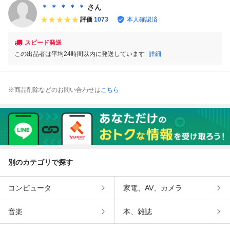
ト タイプ2 タイプ
ーゲン ビートル
＊ ＊ ＊ ＊ ＊
さん
3 カルマンギア ポ
カルマンギア ツイ
評価
1073
本人確認済
ルシェ 356
ンキャブ キャブレ
ター
スピード発送
この出品者は平均24時間以内に発送しています
詳細
※商品削除などのお問い合わせは
こちら
別のカテゴリで探す
コンピュータ
家電、AV、カメラ
音楽
本、雑誌