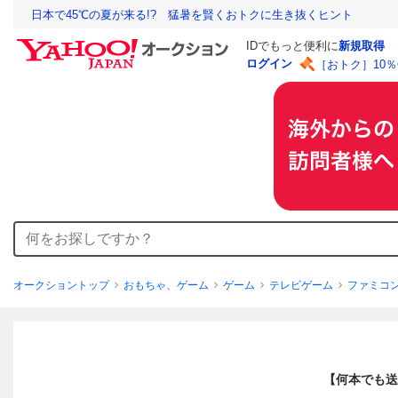
日本で45℃の夏が来る!? 猛暑を賢くおトクに生き抜くヒント
IDでもっと便利に
新規取得
ログイン
［おトク］10
オークショントップ
おもちゃ、ゲーム
ゲーム
テレビゲーム
ファミコ
【何本でも送