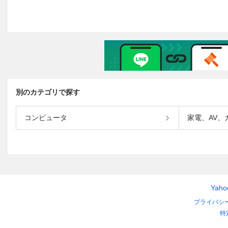
別のカテゴリで探す
コンピュータ
家電、AV、
Yah
プライバシ
特