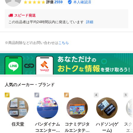
評価
2559
本人確認済
スピード発送
この出品者は平均24時間以内に発送しています
詳細
※商品削除などのお問い合わせは
こちら
人気のメーカー・ブランド
1
2
3
4
5
任天堂
バンダイナム
コナミデジタ
ハドソン(ゲ
スク
コエンターテ
ルエンタテイ
ーム)
エ