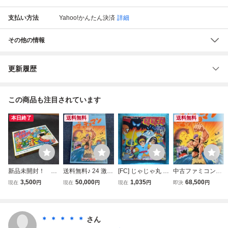
支払い方法
Yahoo!かんたん決済
詳細
その他の情報
更新履歴
この商品も注目されています
本日終了
送料無料
送料無料
新品未開封！ フ
送料無料♪ 24 激レ
[FC] じゃじゃ丸 忍
中古ファミコンソ
ァミコン 所さん
ア♪ 美品♪ ソフト
法帳 / 箱付き / フ
フト 突然!マッチ
3,500
50,000
1,035
68,500
現在
円
現在
円
現在
円
即決
円
のまもるも せめ
超美品♪ 突然 マッ
ァミコン
ョマン
るも
チョマン ファミコ
ンソフト 同梱可能
FC
＊ ＊ ＊ ＊ ＊
さん