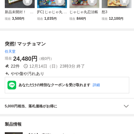
新品未開封！ フ
[FC] じゃじゃ丸 忍
じゃじゃ丸忍法帳
怒3
ァミコン 所さん
法帳 / 箱付き / フ
3,500
1,035
844
12,100
現在
円
現在
円
現在
円
現在
円
のまもるも せめ
ァミコン
るも
突然! マッチョマン
任天堂
24,480
円
現在
（税0円）
22
件
12月14日（日）23時3分
終了
やや傷や汚れあり
あなただけの特別なクーポンを受け取れます
詳細
5,000円相当、落札価格がお得に
製品情報