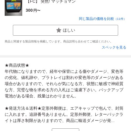
【FC】 突然! マッチョマン
300
円〜
同じ製品の価格を比較
（
11
件）
ほしい
商品と関連する製品情報を掲載しています。商品説明も合わせてご確認ください。
スペックを見る
★商品状態★
年代物になりますので、経年や保管による傷やダメージ、変色等
の劣化、値札跡や、プラトレイは割れや変色等のダメージがある
場合がありますので、それらが気になる方、状態に敏感で神経質
な方、完璧な物を求める方の入札はご遠慮下さい。バックアップ
電池がある場合、残量はわかりません。
★発送方法＆送料★定形外郵便は、エアキャップで包んで、封筒
に入れます。追跡番号ありません。定形外郵便、レターパックラ
イトは厚さ制限がありますので、商品に輸送ダメージが発...