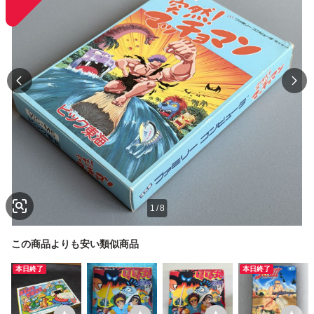
1
/
8
この商品よりも安い類似商品
本日終了
本日終了