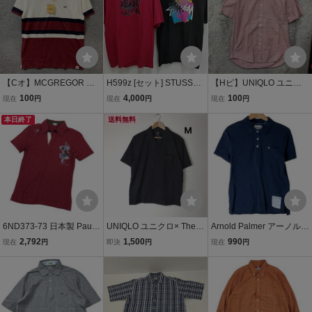
【Cオ】MCGREGOR マ
H599z [セット] STUSSY
【Hピ】UNIQLO ユニク
ックレガー 半袖ポロシャ
ステューシー Ｔシャツ M
ロ 半袖シャツ ギンガムチ
100
4,000
100
現在
円
現在
円
現在
円
ツ サイズM レッド ホワイ
ブラック XL レッド 半袖
ェック サイズL レッド系
ト ボーダー柄 綿100% ワ
本日終了
綿100% プリント レディ
送料無料
赤 綿100% ベーシック カ
ンポイント刺繍 メンズ ト
ース | トップス HX
ジュアル メンズ トップス
ップス 最落なし
最落なし
6ND373-73 日本製 Paul
UNIQLO ユニクロ× Theor
Arnold Palmer アーノルド
Smith ポールスミス 半袖
y（セオリー）オープンカ
パーマー ゴルフウェア 半
2,792
1,500
990
現在
円
即決
円
現在
円
シャツ トップス コットン
ラーシャツ 半袖シャツ ブ
袖ポロシャツ トップス 吸
綿 100% レッド系 メンズ
ラック 黒 メンズＭ 綿10
水速乾 綿100% コットン
M
0%
ネイビー メンズ 2サイズ
S〜M程度