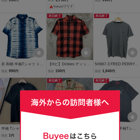
990
1,750
990
現在
円
即決
円
現在
円
0% コットン メンズ Mサ
袖シャツ｜チェック柄｜
ー トップス レッド 綿10
Yahoo!フリマ
イズ
メンズM｜綿100％｜レッ
0% コットン レトロ 古着
ド×ホワイト
ブルドック メンズ Mサイ
本日終了
本日終了
ズ
衣 和柄 半袖Tシャツ トッ
【Hピ】Dickies ディッキ
5H887-3 FRED PERRY
プス グラデーション 綿10
ーズ 半袖シャツ チェック
フレッドペリー 半袖 Tシ
990
100
1,940
現在
円
現在
円
現在
円
0% コットン 京都 日本 ky
柄 サイズM レッド ブラッ
ャツ クルーネック カット
oto japan メンズ Mサイズ
ク 綿100% アメカジ カジ
本日終了
ソー トップス グレー系 フ
本日終了
ュアル メンズ トップス 最
ラッグチェック 綿100%
落なし
メンズ M
半袖 Tシャツ カナダ製造
【A紫】DAKS LONDON
PUMA プーマ 半袖Tシャ
綿100% 【ストリート定
ダックスロンドン 半袖チ
ツ カットソー トップス ブ
1
100
990
現在
円
現在
円
現在
円
番】 ワッペンデザイン グ
ェックシャツ サイズM 日
ラック 綿100% コットン