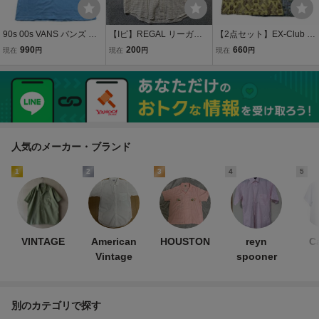
90s 00s VANS バンズ 半
【Iピ】REGAL リーガル
【2点セット】EX-Club 半
袖Tシャツ カットソー ト
半袖シャツ ボタンダウン
袖シャツ ポロシャツ 総柄
990
200
660
現在
円
現在
円
現在
円
ップス バックロゴ ライト
シャツ サイズLB イエロー
シャツ トップス ハーフボ
ブルー ストリート 綿10
チェック チェック柄 綿10
タン 綿100% コットン メ
0% コットン アメカジ メ
0% コットン メンズ トッ
ンズ Mサイズ 日本製
ンズ L〜XL程度
プス 最落なし
人気のメーカー・ブランド
1
2
3
4
5
VINTAGE
American
HOUSTON
reyn
C
Vintage
spooner
別のカテゴリで探す