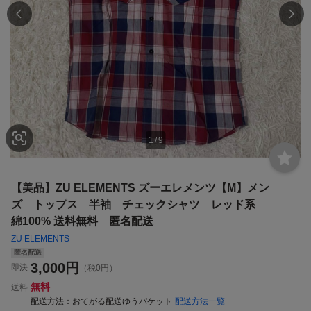
1
/
9
【美品】ZU ELEMENTS ズーエレメンツ【M】メン
ズ トップス 半袖 チェックシャツ レッド系
綿100% 送料無料 匿名配送
ZU ELEMENTS
匿名配送
3,000
円
即決
（税0円）
無料
送料
配送方法
おてがる配送ゆうパケット
配送方法一覧