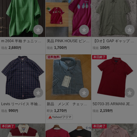
ジュアル
m 2604 半袖 チュニック
美品 PINK HOUSE ピンク
【Dオ】GAP ギャップ 半
トップス ワイシャツ 綿10
ハウス パイナップルプリ
袖シャツ カジュアルシャ
2,680
1,700
100
現在
円
現在
円
現在
円
0％ Tシャツ ゆったり フ
ント半袖コットンTシャツ
ツ サイズM グリーン 緑
リーサイズ ナチュラル グ
ロゴ入ワッペン付きトッ
送料無料
チェック柄 胸ポケット 綿
本日終了
リーン
プス 大人かわいい 綿10
100% メンズ トップス 最
0% レッド赤色系 q
落なし
Levis リーバイス 半袖シ
新品 メンズ チェック
5D703-35 ARMANI JEAN
ャツ チェック柄 ボタンダ
半袖シャツ Mサイズ 綿10
S アルマーニジーンズ 半
990
1,270
2,159
現在
円
即決
円
現在
円
ウン トップス 綿100% コ
0%
袖 シャツ トップス ハーフ
Yahoo!フリマ
ットン メンズ XLサイズ
スナップボタン コットン
綿 100% レッド メンズ M
本日終了
本日終了
←US