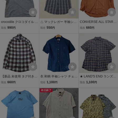
crocodile クロコダイル 半
△ マックレガー 半袖シャ
CONVERSE ALL STAR
袖ポロシャツ チェック柄
ツ メンズ M ブルー チェ
コンバースオールスター
990
550
660
現在
円
現在
円
現在
円
綿100% コットン ゴルフ
ック柄 綿100% カジュア
長袖シャツ ボタンダウン
メンズ Lサイズ
ル 00s オールド アーミー
チェック柄 トップス オレ
ワーク アウトドア 吸汗速
ンジ 綿100% コットン メ
乾 古着
ンズ Mサイズ
【新品 未使用 タグ付き】
衣 和柄 半袖シャツ チェッ
★ LAND'S END ランズエ
UNIQLO ユニクロ EFCブ
ク柄 シアサッカー さらさ
ンドリネン 麻 100% チェ
660
1,100
1,100
現在
円
現在
円
現在
円
ロードチェックシャツ 長
ら べたつきにくい ネイビ
ック柄 半袖シャツ トップ
袖シャツ トップス 綿10
ー 綿100% コットン メン
本日終了
ス カジュアル 春夏 ブルー
0% コットン 331-436432
ズ M 日本製 京都 japan ky
系 M メンズ
メンズ Mサイズ
oto