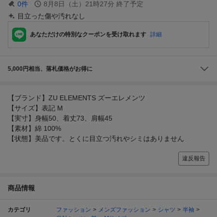
0
件
8月8日（土）21時27分
終了予定
目立った傷や汚れなし
あなただけの特別なクーポンを受け取れます
詳細
5,000円相当、落札価格がお得に
【ブランド】ZU ELEMENTS ズーエレメンツ
【サイズ】表記 M
【実寸】身幅50、着丈73、肩幅45
【素材】綿 100%
【状態】美品です。とくに目立つ汚れやシミはありません
違反報告
商品情報
カテゴリ
ファッション
メンズファッション
シャツ
半袖