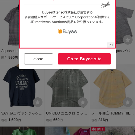
ラデーション シンプル カ
本製 綿100% カジュアル
プリントロゴ メンズ Mサ
本日終了
ジュアル トップス メンズ
シャツ メンズ トップス 最
イズ
夏 SIZE:M
落なし
Aquascutum アクアスキ
SUIT SELECT メンズ Mサ
5NC373-78 Papas パパス
ュータム 半袖ポロシャツ
イズ 形態安定シャツ 綿10
半袖 シャツ カジュアルシ
990
500
2,265
現在
円
現在
円
現在
円
close
Go to Buyee site
トップス チェック柄 総柄
0% 半袖 ボタンダウン ブ
ャツ トップス メンズ M
綿100% コットン ゴルフ
ルー ギンガムチェック ド
本日終了
マルチカラー チェック コ
本日終了
にも メンズ Mサイズ
レスシャツ【送料230円】
ットン 綿 100%
VAN JAC ヴァンジャケッ
UNIQLO ユニクロ コット
メール便◯ TOMMY HILFI
ト 半袖Tシャツ カットソ
ンリネン シャツ M チェッ
GER トミーヒルフィガー
1,600
660
816
現在
円
現在
円
現在
円
ー トップス プリント 綿1
ク 477903 半袖 オープン
半袖 チェック柄 ボタンダ
00% コットン メンズ Mサ
カラー 開襟 綿 麻 トップ
ウンシャツ M 綿100％ イ
本日終了
イズ
ス メンズ 春夏 定番
エロー メンズ トップス カ