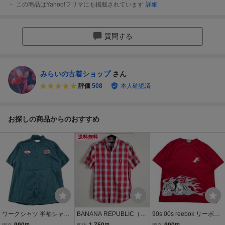
この商品はYahoo!フリマにも掲載されています
詳細
質問する
みらいの古着ショップ
さん
評価
508
本人確認済
お探しの商品からのおすすめ
送料無料
ワークシャツ 半袖シャツ
BANANA REPUBLIC（バ
90s 00s reebok リーボッ
トップス ワッペン 綿10
ナナリパブリック）｜半
ク 半袖Tシャツ カットソ