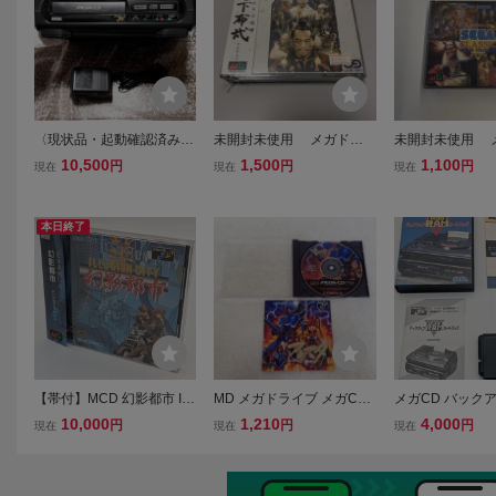
〈現状品・起動確認済み〉
未開封未使用 メガドラ
未開封未使用 
MD セガ メガCD 本体 HAA
イブ メガCD 英雄たちの咆
イブ メガCD 
10,500
1,500
1,100
円
円
円
現在
現在
現在
-2910 ACアダプター SA-1
哮 天下布武
ク
60A セガ SEGA メガCD1
MEGA CD SEGA CD メガ
本日終了
ドライブ
【帯付】MCD 幻影都市 IL
MD メガドライブ メガCD
メガCD バック
LUSION CITY マイクロ
電忍アレスタ COMPILE コ
カートリッジ メ
10,000
1,210
4,000
円
円
円
現在
現在
現在
キャビン メガドライブ
ンパイル 箱説付【PP
バックアップラ
CDソフト メガCD 取扱
ッジ MD SEGA 
説明書付きメガCD②
CD メガドライブ