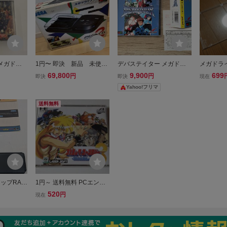
メガドラ
1円〜 即決 新品 未使
デバステイター メガドラ
メガドライ
セガクラシッ
用 未開封 デッドストッ
イブ メガCD DEVASTATO
みみっく
69,800
9,900
699
円
円
即決
即決
現在
ク SEGA セガ MEGA-CD
R ウルフチーム
同梱可
Yahoo!フリマ
2 メガCD メガドライブ2
メガCD2 HAA-2912
送料無料
アップRAM
1円～ 送料無料 PCエンジ
ガCD専用
ン CD-ROM2 コズミック
520
円
現在
ムカートリ
ファンタジー３
セガ mega
 箱説②