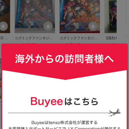
D コ
コズミックファンタジー
コズミックファンタジ
【識別カ】★ 
ジース
ストーリーズ SEGA セガ
ー ストーリーズ （メガ
歓迎 ★ メガド
4,100
2,700
4,000
円
円
円
即決
現在
現在
クのみ
MCD MEGA CD メガドラ
CD専用）日本テレネット
ガCD コズミッ
イブ メガCD ゲームソフ
★新品・未開封 COSMI
タジー
ト 未開封
CFANTASY STORIES。
送料無料
ズミッ
メガドライブ メガCD コ
【新品未開封】バトルフ
e-330 未開封
ries
ズミックファンタジー 中
ァンタジー MCD 【メガ
ター品 MEGA 
1,200
13,942
4,500
円
円
円
現在
即決
現在
D コ
古保管品 現状品
ドライブ】メガcd
ックファンタジ
Yahoo!フリマ
ジー
リーズ メガドラ
SEGA