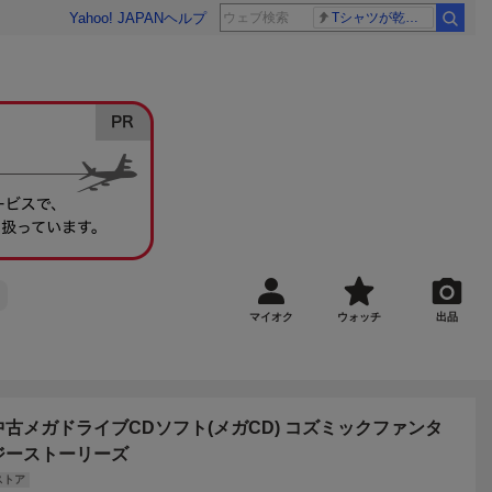
Yahoo! JAPAN
ヘルプ
Tシャツが乾くまで 樹生
マイオク
ウォッチ
出品
中古メガドライブCDソフト(メガCD) コズミックファンタ
ジーストーリーズ
ストア