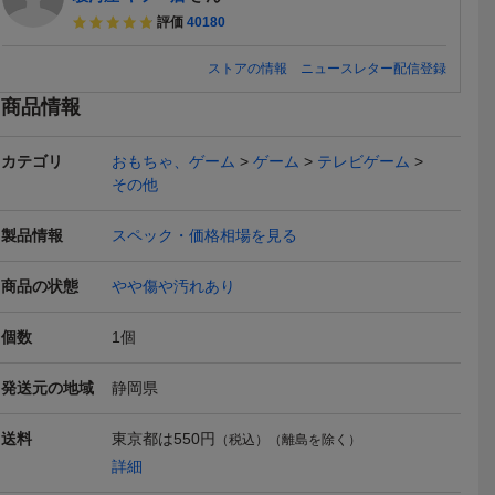
評価
40180
ストアの情報
ニュースレター配信登録
商品情報
まとめ落札
コズミックファンタジー
動作確認済 SEGA MEGA
中古メガド
カテゴリ
おもちゃ、ゲーム
ゲーム
テレビゲーム
ライブ メ
ストーリーズ メガCD 新
CD 2 HAA-2910 本体 メ
ト(メガCD
5,500
51,000
7,830
円
円
即決
現在
即決
その他
ク ファン
品未開封
ガ CD2 メガドライブ ME
タジー
Yahoo!フリマ
GA DRIVE 箱 説明書 ハガ
キ あり
製品情報
送料無料
スペック・価格相場を見る
本日終了
商品の状態
やや傷や汚れあり
個数
1
個
発送元の地域
静岡県
 希少 コレク
送料込み メガCD用 メ
メガ・CD専用 メガドラ
メガドライブ
CD コズミ
ガドライブ 接続金具 プレ
イブ SEGA セガ クイズス
ックアップ
3,100
500
1,799
円
円
即決
現在
現在
ーストー
ート 固定用プレート
クランブル スペシャル D-
ッジ ソフト
送料
東京都は
550円
（税込）（離島を除く）
イブ セガ
6003 中古 動作未確認
詳細