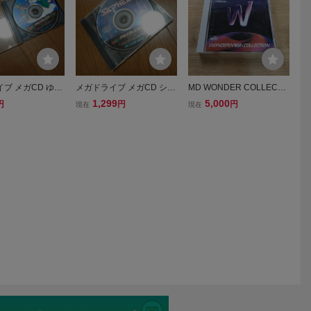
ブ メガCD ゆみ
メガドライブ メガCD シル
MD WONDER COLLECTI
す ディスクのみ
フィード ディスクのみ 同
ON ワンダーメガコレクシ
1,299
5,000
円
円
円
現在
現在
梱可
ョン メガドライブ メガCD
送料230円～ コレクション
非売品