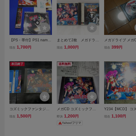
【PS・帯付】PS1 namco
まとめて2枚 メガドライ
メガドライブ メガC
鉄拳3 TEKKEN3 ナムコ
ブ メガCD【説明書 ケ
ズミックファンタ
1,700
1,000
399
円
円
円
現在
現在
現在
チラシアンケートハガキ
ース 付属】】ヘビーノ
トーリーズ ディス
在り 美品
バ コズミックファンタ
同梱可
ジー ソフト
本日終了
送料無料
コズミックファンタジー
メガCD コズミックファ
Y234【MCD】 コ
メガドライブ メガCD
ンタジー ストーリーズ
クファンタジー Sto
1,500
1,200
1,100
円
円
円
現在
即決
現在
メガドライブ メガC
Yahoo!フリマ
ズミックファンタ