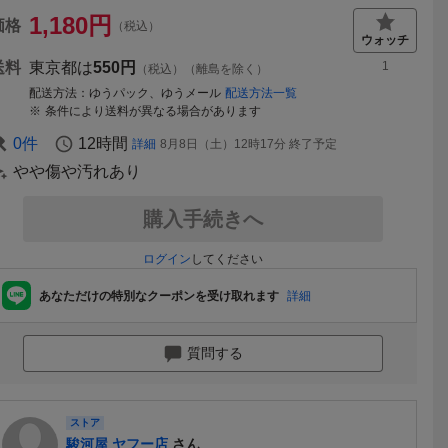
1,180
円
価格
（税込）
送料
東京都は
550円
1
（税込）（離島を除く）
配送方法
ゆうパック、ゆうメール
配送方法一覧
条件により送料が異なる場合があります
0
件
12時間
詳細
8月8日（土）12時17分
終了予定
やや傷や汚れあり
購入手続きへ
ログイン
してください
あなただけの特別なクーポンを受け取れます
詳細
質問する
ストア
送料無料
本日終了
駿河屋 ヤフー店
さん