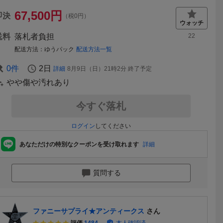
67,500
円
即決
（税0円）
送料
落札者負担
22
配送方法
ゆうパック
配送方法一覧
0
件
2日
詳細
8月9日（日）21時2分
終了予定
やや傷や汚れあり
今すぐ落札
ログイン
してください
あなただけの特別なクーポンを受け取れます
詳細
質問する
ファニーサプライ★アンティークス
さん
評価
1484
本人確認済