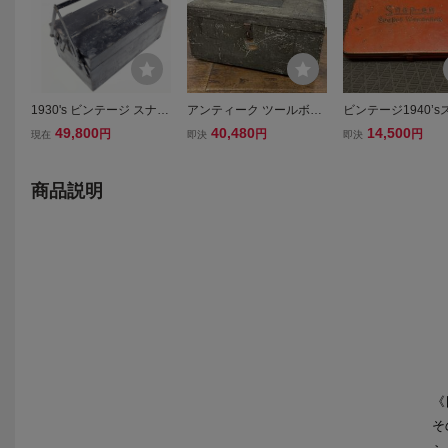
1930's ビンテージ スナッ
アンティーク ツールボッ
ビンテージ1940’s
プオン Snap-on 工具箱 ハ
クス アメリカンアンティ
プオン メタルツー
49,800
40,480
14,500
円
円
円
現在
即決
即決
ーレー ボバー チョッパー
ーク ウッド アーリアメリ
クス 工具箱 オールド
ガレージ ホットロッド 当
カン 工具箱 ディスプレイ
p-on アメ車
時物 キャビネット ツール
工具入れ インダストリア
商品説明
ボックス
ル