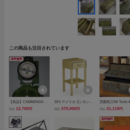
この商品も注目されています
送料無料
【美品】CAMMENGA カ
30's アメリカ【シモン
雰囲気◎SK Tools 4
メンガ 米軍仕様 レンザテ
ズ】アールデコ ベッドサ
工具箱 ビンテージ vi
12,700
375,000
21,119
円
円
円
現在
現在
現在
ィックコンパス 蓄光モデ
イド テーブル キャビネッ
e ツールボックス 
ル（Model 27） ポーチ付
ト/電話台/ナイトテーブ
ストリアル アンテ
送料無料
き U.S. MILITARY COMP
ル/gras/バウハウス/イン
used ガレージ アメ
ASS方位磁石 自衛隊
ダストリアル/家具
A