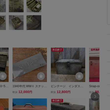
本日終了
送料無料
0~50s
1940年代 WWⅡ スナップ
ビンテージ インダスト
Snap-on ス
ntag
オン 1/4ドライブ用 小型
リアル ツールボック
ン KRA21 
12,000
12,800
98,000
円
円
円
即決
即決
現在
インダ
工具箱（メタルケース）
ス B [gotf-127]検アメリ
68年製 旧々
ィーク
旧ロゴ ビンテージ
カＵＳＡ工具箱1940～50
本日終了
車 US
年代MOTORインダストリ
アル雑貨コレクション