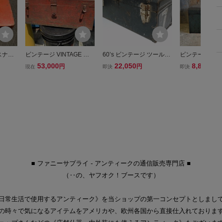
スナッ
ビンテージ VINTAGE ス
60’s ビンテージ ツールボ
ビンテージUSA
ルボッ
ナップオン SNAP-ON
ックス 「7」 UNION MA
X [gotf-117]
53,000
22,050
8,800
円
円
円
現在
即決
即決
 Sna
工具箱 TOOL-BOX ガレ
NUFACTURING トレイ付
レージ工具箱雑貨
ージ コレクション 店
ブラック USA製 スチール
代前後頃KWNN
舗什器 世田谷ベース
製 ガレージ 工具箱 収納
オートショップ
オブジェ
に
ル雰囲気重視雑