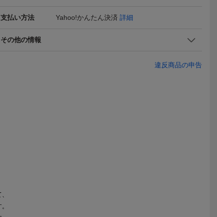
支払い方法
Yahoo!かんたん決済
詳細
その他の情報
TOOLBO
ビンテージSimonsenTOO
工具箱 アメリカ 海軍 usn
ビンテージS
検MOTORガ
LBOX [gotf-134]検アメリ
us navy ヴィンテージ キ
ボックス [go
20,800
84,700
14,80
違反商品の申告
円
円
即決
即決
即決
1940年
カUSAMOTORガレージ
ャビネット ツールキャビ
メリカUSA
DY工具箱
インダストリアル雑貨工
ネット ガレージ 40s 50s
ージ雑貨19
映画リア
具ハンドルレザーリペア
アインダス
貨
有雰囲気重視