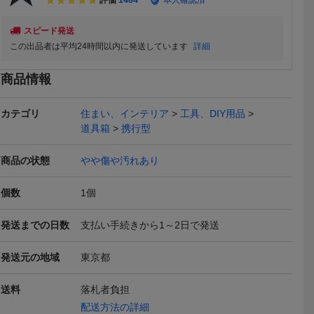
スピード発送
この出品者は平均24時間以内に発送しています
詳細
商品情報
カテゴリ
住まい、インテリア
工具、DIY用品
道具箱
携行型
本日終了
商品の状態
やや傷や汚れあり
個数
1
個
発送までの日数
支払い手続きから1～2日で発送
ナップオ
ビンテージ ROBERTS U
60’s ビンテージ ツールボ
ビンテージ
発送元の地域
東京都
工具箱 19
SA インダストリアル シ
ックス 「21」 UNION MA
リアル ツ
15,800
22,050
13,80
円
円
現在
即決
即決
ロゴ
ャビー アイアン 工業 ツ
NUFACTURING トレイ付
ス [gotf-
ール 道具 2段 ボックス 鉄
ブラック USA製 スチール
ＵＳＡ工具箱
送料
落札者負担
錆 古道具 インテリア デ
製 ガレージ 工具箱 収納
代頃MOTO
配送方法の詳細
ィスプレイ レア
に
アル雑貨コ