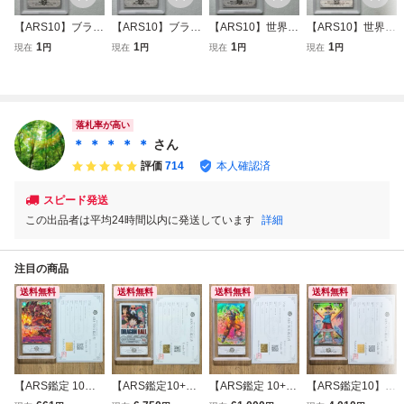
【ARS10】ブラッ
【ARS10】ブラッ
【ARS10】世界に
【ARS10】世界に
ク・マジシャン・
ク・マジシャン・
8枚 ブラック・マ
5枚 武藤遊戯 闇遊
1
1
1
1
現在
円
現在
円
現在
円
現在
円
ガール Dark Magi
ガール Dark Magi
ジシャン Dark Ma
戯 Yugi Muto 遊戯
cian Girl 2022 ラ
cian Girl 2021 ラ
gician 限定品 20th
王デュエルモンス
ッシュデュエル 鑑
ッシュデュエル 鑑
シークレット 鑑定
ターズ ウルトラ
定書付 遊戯王 AR
定書付 遊戯王 AR
書付 遊戯王 ARS
鑑定書付 遊戯王 A
S鑑定10 PSA 芸術
S鑑定10 PSA 芸術
鑑定10 PSA 芸術
RS鑑定10 PSA 芸
落札率が高い
品
品
品
術品
＊ ＊ ＊ ＊ ＊
さん
評価
714
本人確認済
スピード発送
この出品者は平均24時間以内に発送しています
詳細
注目の商品
送料無料
送料無料
送料無料
送料無料
【ARS鑑定 10】
【ARS鑑定10+】
【ARS鑑定 10+】
【ARS鑑定10】モ
モンキー・D・ル
孫悟空: 少年期 ア
孫悟空 GDR ★ S
ンキー・D・ルフ