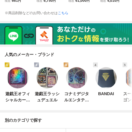
661
6,750
61,000
4,010
現在
円
現在
円
現在
円
現在
円
フィ SR ★ OP09-
ルティメットレア
DV7-003 ゴッドレ
ィ L ★ OP16-022
119 スーパーレア
UM10-012 DA ス
ア パラレル ドラ
リーダーカード パ
※商品削除などのお問い合わせは
こちら
パラレル ワンピー
ーパードラゴンボ
ゴンボールスーパ
ラレル ワンピース
スカードゲーム 鑑
ールヒーローズ P
ーダイバーズ 鑑定
カードゲーム 鑑定
定書 PSA ARS10
SA 鑑定品 ドラマ
書 PSA ARS10＋
書 PSA BGS ARS
鑑定品 新たなる皇
ティックアートカ
鑑定品 DRAGON
10 鑑定品 決戦の
帝
ード
BALL
刻
人気のメーカー・ブランド
1
2
3
4
5
遊戯王オフィ
遊戯王ラッシ
コナミデジタ
BANDAI
スー
シャルカード
ュデュエル
ルエンタテイ
ゴン
ゲーム デュエ
ンメント
ー
ルモンスター
ズ
別のカテゴリで探す