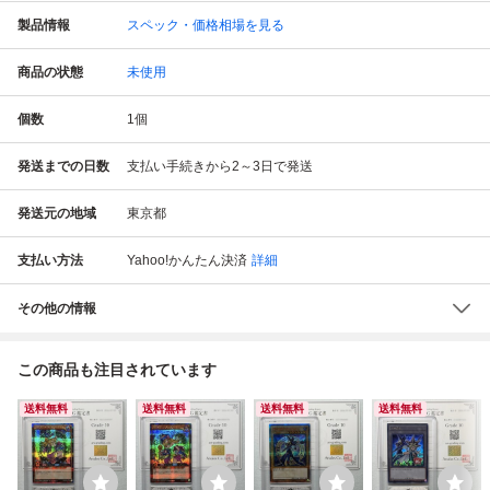
製品情報
スペック・価格相場を見る
商品の状態
未使用
個数
1
個
発送までの日数
支払い手続きから2～3日で発送
発送元の地域
東京都
支払い方法
Yahoo!かんたん決済
詳細
その他の情報
この商品も注目されています
送料無料
送料無料
送料無料
送料無料