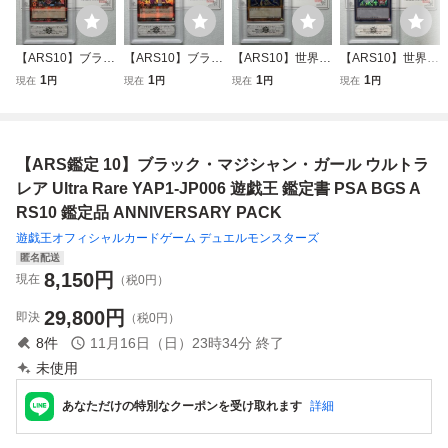
【ARS10】ブラッ
【ARS10】ブラッ
【ARS10】世界に
【ARS10】世界に
ク・マジシャン・
ク・マジシャン・
8枚 ブラック・マ
5枚 武藤遊戯 闇遊
1
1
1
1
現在
円
現在
円
現在
円
現在
円
ガール Dark Magi
ガール Dark Magi
ジシャン Dark Ma
戯 Yugi Muto 遊戯
cian Girl 2022 ラ
cian Girl 2021 ラ
gician 限定品 20th
王デュエルモンス
ッシュデュエル 鑑
ッシュデュエル 鑑
シークレット 鑑定
ターズ ウルトラ
定書付 遊戯王 AR
定書付 遊戯王 AR
書付 遊戯王 ARS
鑑定書付 遊戯王 A
【ARS鑑定 10】ブラック・マジシャン・ガール ウルトラ
S鑑定10 PSA 芸術
S鑑定10 PSA 芸術
鑑定10 PSA 芸術
RS鑑定10 PSA 芸
品
品
品
術品
レア Ultra Rare YAP1-JP006 遊戯王 鑑定書 PSA BGS A
RS10 鑑定品 ANNIVERSARY PACK
遊戯王オフィシャルカードゲーム デュエルモンスターズ
匿名配送
8,150
円
現在
（税0円）
29,800
円
即決
（税0円）
8
件
11月16日（日）23時34分
終了
未使用
あなただけの特別なクーポンを受け取れます
詳細