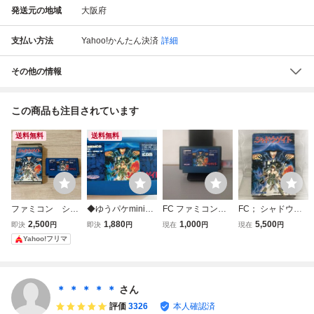
発送元の地域
大阪府
支払い方法
Yahoo!かんたん決済
詳細
その他の情報
この商品も注目されています
送料無料
送料無料
ファミコン シャ
◆ゆうパケmini送
FC ファミコンソ
FC； シャドウゲ
ドウゲイト 箱付
料無料◆FC ファ
フト シャドウゲイ
イト 【箱あり / 説
2,500
1,880
1,000
5,500
即決
円
即決
円
現在
円
現在
円
き FC
ミコン シャドウゲ
ト
明書なし】
Yahoo!フリマ
イト 動作確認済み
カセットのみ ケム
コ
＊ ＊ ＊ ＊ ＊
さん
評価
3326
本人確認済