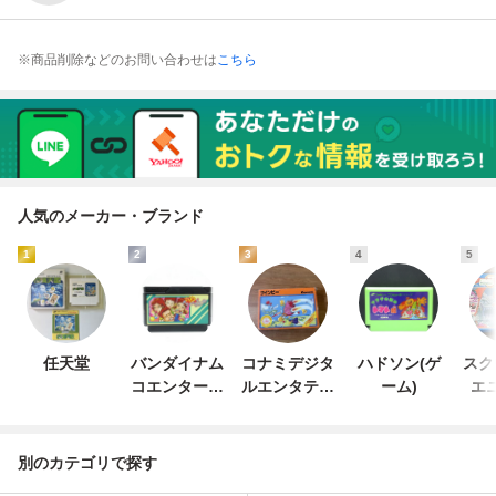
※商品削除などのお問い合わせは
こちら
人気のメーカー・ブランド
1
2
3
4
5
任天堂
バンダイナム
コナミデジタ
ハドソン(ゲ
スク
コエンターテ
ルエンタテイ
ーム)
エ
インメント
ンメント
別のカテゴリで探す