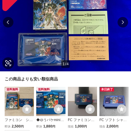
1
/
4
この商品よりも安い類似商品
送料無料
送料無料
本日終了
ファミコン シャ
◆ゆうパケmini送
FC ファミコンソ
FC ソフト シャド
ドウゲイト 箱付
料無料◆FC ファ
フト シャドウゲイ
ウゲイト
2,500
1,880
1,000
2,000
即決
円
即決
円
現在
円
現在
円
き FC
ミコン シャドウゲ
ト