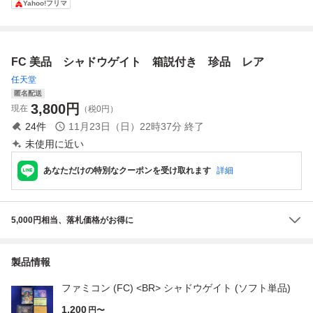
Yahoo!フリマ
イト 動作確認済み
カセットのみ ケム
コ
FC 美品 シャドウゲイト 箱説付き 珍品 レア
任天堂
匿名配送
3,800
円
現在
（税0円）
24
件
11月23日（日）22時37分
終了
未使用に近い
あなただけの特別なクーポンを受け取れます
詳細
5,000円相当、落札価格がお得に
製品情報
ファミコン (FC) <BR> シャドウゲイト (ソフト単品)
1,200
円〜