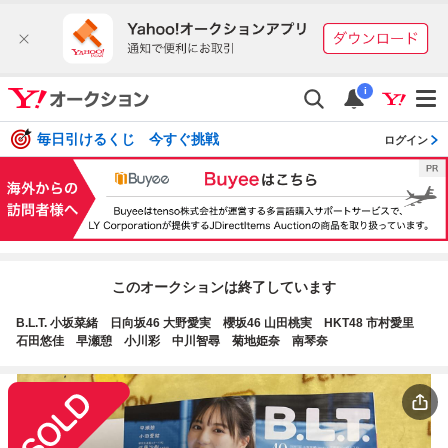
i
毎日引けるくじ 今すぐ挑戦
ログイン
このオークションは終了しています
B.L.T. 小坂菜緒 日向坂46 大野愛実 櫻坂46 山田桃実 HKT48 市村愛里
石田悠佳 早瀬憩 小川彩 中川智尋 菊地姫奈 南琴奈