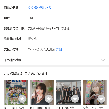
商品の状態
やや傷や汚れあり
個数
1
個
発送までの日数
支払い手続きから1～2日で発送
発送元の地域
愛知県
支払い方法
Yahoo!かんたん決済
詳細
その他の情報
この商品も注目されています
B.L.T. BLT 2026年
B.L.T.graduation B
B.L.T. 2025年11月
少年チャンピオン