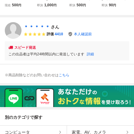
9月号 付録有 応募
LT 2026中学・高
号 櫻坂46 四期生
No.35 付録「小川
500
1,000
500
90
現在
円
即決
円
即決
円
即決
円
券無 在個数5 乃木
校卒業 応募券無
浅井恋乃未・ 稲熊
彩く(乃木坂46)」
坂46 小川彩 瀬戸
小川彩 川端晃菜
ひな・勝又春・佐
ポスターつき。切
口心月 矢田萌華
乃木坂46 中川智
藤愛桜・中川智
取済(懸賞応募券・
中西アルノ 僕が見
尋 櫻坂46 私立恵
尋・松本和子・目
ページ、全サ応募
＊ ＊ ＊ ＊ ＊
さん
たかった青空 AKB
比寿中学 八木仁愛
黒陽色・山川宇
ページ)。弱虫ペダ
評価
4410
本人確認前
48 和泉芳怜
白鳥沙怜
衣・山田桃実
ル,桃源暗鬼
スピード発送
この出品者は平均24時間以内に発送しています
詳細
※商品削除などのお問い合わせは
こちら
別のカテゴリで探す
コンピュータ
家電、AV、カメラ