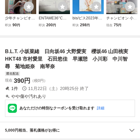
少年チャンピオン
ENTAME36°C v
bis/ビス2023年9
チャンピオン 小川
No.35 付録「小川
ol.6 応募者全員
月号/グラビア特
彩 クオカード応募
90
200
298
75
即決
円
即決
円
即決
円
現在
円
彩く(乃木坂46)」
サービス 一ノ瀬
集:岸優太/小芝風
券
ポスターつき。切
瑠菜 和田海佑
花/池田瑛紗.小川
取済(懸賞応募券・
山田あい 南みゆ
彩.川﨑桜 乃木坂4
ページ、全サ応募
か 鈴木優香 羽
6/筒井あやめ/森日
B.L.T. 小坂菜緒 日向坂46 大野愛実 櫻坂46 山田桃実
ページ)。弱虫ペダ
瀬レイナ エンタ
菜美/南琴奈/新條
ル,桃源暗鬼
メ ENTAME 3
由芽/佐藤ノア。。
HKT48 市村愛里 石田悠佳 早瀬憩 小川彩 中川智
6℃
尋 菊地姫奈 南琴奈
匿名配送
390
円
現在
（税0円）
1
件
11月22日（土）20時25分
終了
やや傷や汚れあり
あなただけの特別なクーポンを受け取れます
詳細
5,000円相当、落札価格がお得に