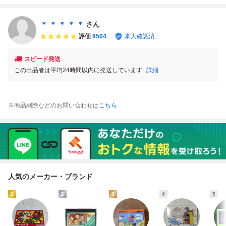
４本まで同梱可
ゲームソフト
品） ファミコン
FC ファミコン
ソフト
＊ ＊ ＊ ＊ ＊
さん
評価
8504
本人確認済
スピード発送
この出品者は平均24時間以内に発送しています
詳細
※商品削除などのお問い合わせは
こちら
人気のメーカー・ブランド
1
2
3
4
5