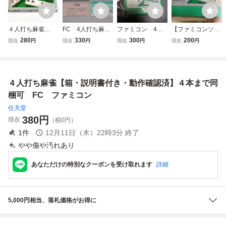
４人打ち麻雀
FC 4人打ち麻
ファミコン 4人
【ファミコンソフ
【箱・説明書付
雀 箱・説明書あ
打ち麻雀 任天堂 F
ト】4人打ち麻雀/
280
330
300
200
現在
円
現在
円
現在
円
現在
円
き・動作確認済】
り（ブリスター欠
C ソフト カセット
４人打ち麻雀 任天
４本まで同梱可
品） ファミコン
堂 ※箱、説明書あ
FC ファミコン
ソフト
り
４人打ち麻雀【箱・説明書付き・動作確認済】４本まで同
梱可 FC ファミコン
任天堂
380
円
現在
（税0円）
1
件
12月11日（木）22時3分
終了
やや傷や汚れあり
あなただけの特別なクーポンを受け取れます
詳細
5,000円相当、落札価格がお得に