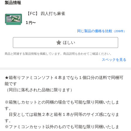
製品情報
【FC】 四人打ち麻雀
1
円〜
同じ製品の価格を比較
（
209
件）
ほしい
商品と関連する製品情報を掲載しています。商品説明も合わせてご確認ください。
スペックを見る
★箱有りファミコンソフト４本までなら１個口分の送料で同梱可
能です
（同日に落札された品物に限ります）
※箱無しカセットとの同梱の場合でも可能な限り同梱いたしま
す。
目安としては箱無２本と箱有１本が同等のサイズ感になりま
す。
※ファミコンカセット以外のものでも可能な限り同梱いたしま