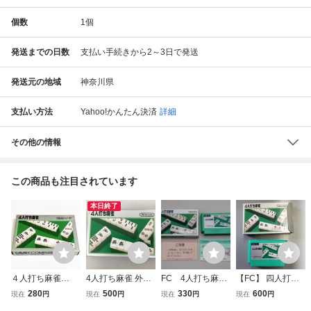
個数
1
個
発送までの日数
支払い手続きから2～3日で発送
発送元の地域
神奈川県
支払い方法
Yahoo!かんたん決済
詳細
その他の情報
この商品も注目されています
本日終了
４人打ち麻雀
4人打ち麻雀 外箱
FC 4人打ち麻
【FC】 四人打ち
【箱・説明書付
説明書付き ファミ
雀 箱・説明書あ
麻雀 未使用に近
280
500
330
600
現在
円
現在
円
現在
円
現在
円
き・動作確認済】
リーコンピュータ
り（ブリスター欠
い ファミコン