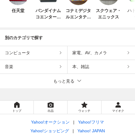
任天堂
バンダイナム
コナミデジタ
スクウェア・
ハド
コエンターテ
ルエンタテイ
エニックス
インメント
ンメント
別のカテゴリで探す
コンピュータ
家電、AV、カメラ
音楽
本、雑誌
もっと見る
トップ
出品
ウォッチ
マイオク
Yahoo!オークション
Yahoo!フリマ
Yahoo!ショッピング
Yahoo! JAPAN