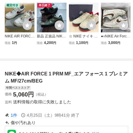
鑑定付き
本日終了
NIKE AIR FORCE
新品 正規品 NIKE
☆ NIKE ナイキ AI
●○NIKE Air Force
1 Low ナイキ エア
ナイキ AIR FORC
R FORCE 1 PRE
1 ‘07 LV8 ナイキ
1
4,200
1,100
3,000
現在
円
現在
円
現在
円
現在
円
フォース1 ロー 27
E1 LOW エアフォ
MIUM '07 China
エア エアフォース
㎝ 白赤 スニーカ
ース1 ロー 07 PR
エアフォース プレ
1アイボリー /サド
ー 靴 シューズ エ
M プレミアム 天然
ミアム チャイナ 3
ルブラウン 27cm●
アフォースワン AI
皮革 レザー 定価1
15180-222 27cm
○
R FORCE Ⅰ エア
9800円 26cm US8
新品未使用 確実正
NIKE◆AIR FORCE 1 PRM MF_エア フォース 1 プレミア
フォースⅠ
箱付き
規品
ム MF/27cm/BEG
年間ベストストア
5,060
円
価格
（税込）
送料情報の取得に失敗しました
送料
1
件
4月25日（土）9時41分
終了
傷や汚れあり