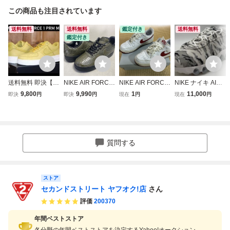
この商品も注目されています
送料無料
送料無料
鑑定付き
送料無料
鑑定付き
送料無料 即決【未
NIKE AIR FORCE
NIKE AIR FORCE
NIKE ナイキ AIR
使用】 ナイキ ★
1 LOW '07 エア フ
1 Low ナイキ エア
MAX DN8 PRM エ
9,800
9,990
1
11,000
即決
円
即決
円
現在
円
現在
円
エアフォース1 (U
ォース 1 クロコダ
フォース1 ロー 27
アマックス DN8
S10/27cm) ★ NIK
イル US9 27cm 未
㎝ 白赤 スニーカ
プレミアム スニー
E WMNS AIR FOR
使用新品 IQ3370-
ー 靴 シューズ エ
カー 27cm
CE 1 PRM MF DR
325
アフォースワン AI
9503-700 併
R FORCE Ⅰ エア
質問する
フォースⅠ
ストア
セカンドストリート ヤフオク!店
さん
評価
200370
年間ベストストア
各分野の年間ベストストアを決定するYahoo!オークション