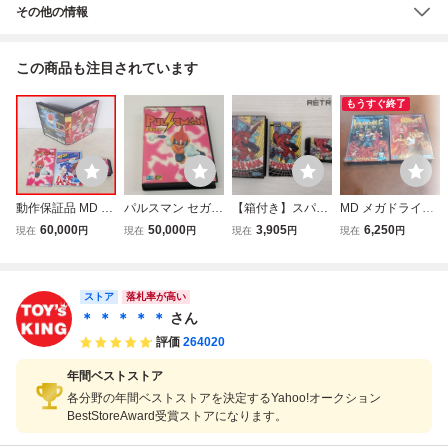
その他の情報
この商品も注目されています
もうすぐ終了
動作保証品 MD メ
パルスマン セガ
【箱付き】スパイ
MD メガドライブ
ガドライブ PULS
メガドライブ ゲー
ダーマン メガドラ
ベアナックル 怒り
60,000
50,000
3,905
6,250
現在
円
現在
円
現在
円
現在
円
EMAN パルスマン
ムフリーク 箱・説
イブ MD
の鉄拳 ＆ ベアナ
SEGA セガ・エン
明書付き 動作確認
ックルII 死闘への
タープライゼス 箱
済 ☆1599
鎮魂歌 2本セット
説付【10
ストア
動作確認済み セガ
落札率が高い
SEGA
＊ ＊ ＊ ＊ ＊
さん
評価
264020
年間ベストストア
各分野の年間ベストストアを決定するYahoo!オークション
BestStoreAward受賞ストアになります。