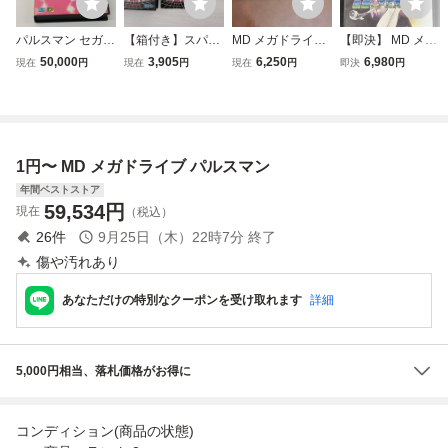
パルスマン セガ
【箱付き】スパイ
MD メガドライブ
【即決】 MD メガ
メガドライブ ゲー
ダーマン メガドラ
ベアナックル 怒り
ドライブ バトルゴ
50,000
3,905
6,250
6,980
現在
円
現在
円
現在
円
即決
円
ムフリーク 箱・説
イブ MD
の鉄拳 ＆ ベアナ
ルファー唯 動作確
明書付き 動作確認
ックルII 死闘への
認済 クリーニング
済 ☆1599
鎮魂歌 2本セット
済
動作確認済み セガ
SEGA
1円〜 MD メガドライブ パルスマン
年間ベストストア
59,534
円
現在
（税込）
26
件
9月25日（木）22時7分
終了
傷や汚れあり
あなただけの特別なクーポンを受け取れます
詳細
5,000円相当、落札価格がお得に
コンディション(商品の状態)