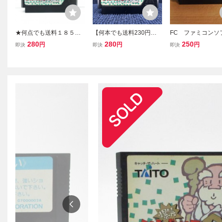
★何点でも送料１８５円
【何本でも送料230円！
FC ファミコンソ
★ 爆笑！！人生劇場2 フ
出品多数】爆笑！！人生
笑人生劇場３ inn
280
280
250
円
円
円
即決
即決
即決
ァミコン ツ27レ即発送 F
劇場2 ファミコン FC ソフ
C ソフト 動作確認済み
ト 葉4レ 動作確認済み