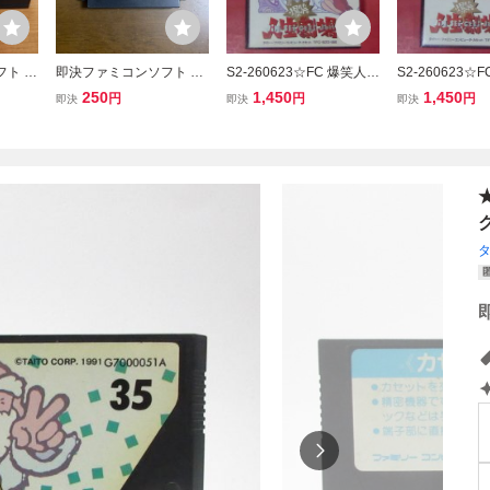
フト 爆
即決ファミコンソフト 爆
S2-260623☆FC 爆笑人生
S2-260623☆
笑人生劇場
劇場 ファミコン
劇場2 ファミコ
250
1,450
1,450
円
円
円
即決
即決
即決