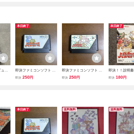
本日終了
本日終了
ピュー
即決ファミコンソフト 爆
即決ファミコンソフト 爆
即決！！説明書
爆笑!!
笑人生劇場
笑人生劇場2 爆笑 人生劇
爆笑 人生劇
250
250
180
円
円
円
即決
即決
即決
場2 TAITO
SFC スーパ
ン 何本・何冊
送料185円！
本日終了
送料無料
送料無料