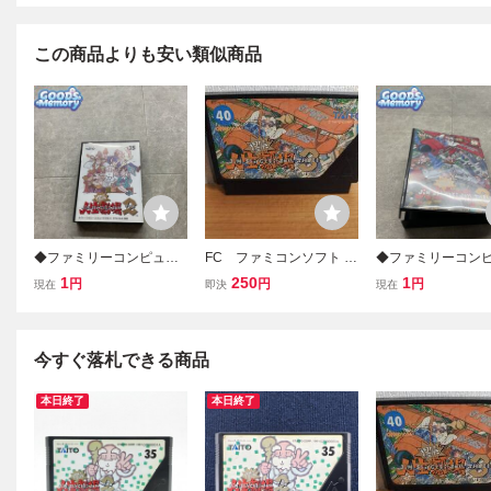
この商品よりも安い類似商品
◆ファミリーコンピュー
FC ファミコンソフト 爆
◆ファミリーコン
ター/ファミコン/FC 爆笑!!
笑人生劇場３ inn
ター/ファミコン/FC 
1
250
1
円
円
円
現在
即決
現在
人生劇場2 ソフト
人生劇場3 ソフト
今すぐ落札できる商品
本日終了
本日終了