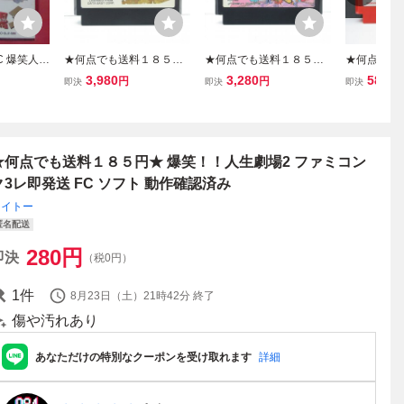
FC 爆笑人生
★何点でも送料１８５円
★何点でも送料１８５円
★何点でも
ン
★ キャプテンシルバー フ
★ モアイくん ファミコン
★ ドンキー
3,980
3,280
580
円
円
円
即決
即決
即決
ァミコン チ32レ即発送 F
チ44レ即発送 FC ソフト
コン ツ3レ
C ソフト 動作確認済み
動作確認済み
ト 動作確
★何点でも送料１８５円★ 爆笑！！人生劇場2 ファミコン
ク3レ即発送 FC ソフト 動作確認済み
タイトー
匿名配送
280
円
即決
（税0円）
1
件
8月23日（土）21時42分
終了
傷や汚れあり
あなただけの特別なクーポンを受け取れます
詳細