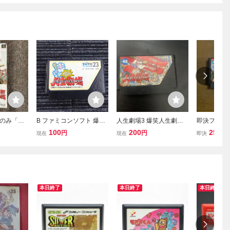
のみ「大
B ファミコンソフト 爆笑
人生劇場3 爆笑人生劇場3
即決ファミ
場」！！
人生劇場 Famicom ファミ
ソフト ファミコン ファミ
笑人生劇場
100
200
250
円
円
円
現在
現在
即決
ーファミコ
リーコンピューター 任天
コンソフト FC ソフトの
落札でも
堂 Nintendo TAITO タイト
み
ー★送料全国一律185円
★
本日終了
本日終了
本日終了