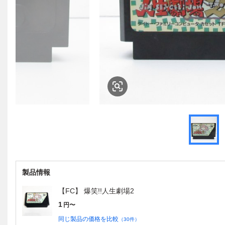
製品情報
【FC】 爆笑!!人生劇場2
1
円〜
同じ製品の価格を比較
（
30
件）