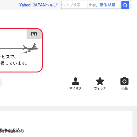
Yahoo! JAPAN
ヘルプ
衣川里佳 結婚発表
マイオク
ウォッチ
出品
 動作確認済み