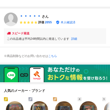
ブロディア
ディアBLODIA 送
Cエンジン専用
料込
＊ ＊ ＊ ＊ ＊
さん
評価
2055
本人確認済
スピード発送
この出品者は平均24時間以内に発送しています
詳細
※商品削除などのお問い合わせは
こちら
人気のメーカー・ブランド
1
2
3
4
5