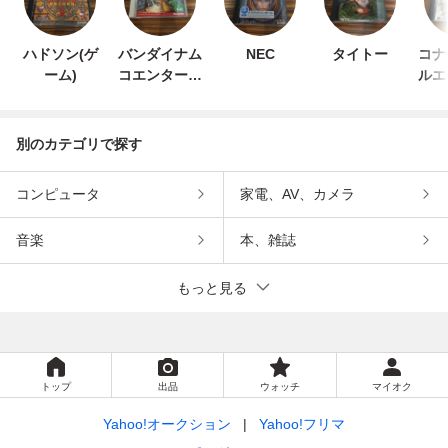
ハドソン(ゲ
バンダイナム
NEC
タイトー
コナ
ーム)
コエンターテ
ルエ
インメント
ン
別のカテゴリで探す
コンピュータ
家電、AV、カメラ
音楽
本、雑誌
もっと見る
トップ
出品
ウォッチ
マイオク
Yahoo!オークション
Yahoo!フリマ