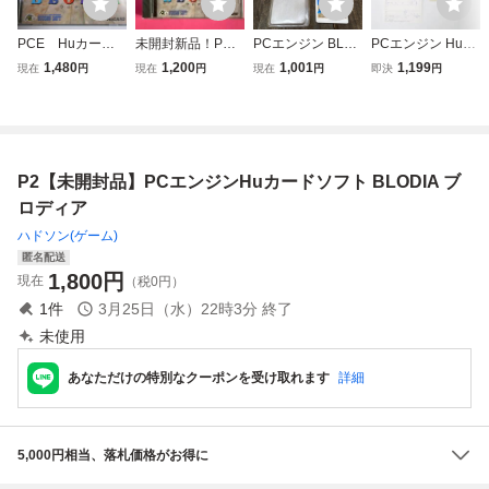
PCE Huカー
未開封新品！PC
PCエンジン BLO
PCエンジン Huカ
ド ブロディア
ブロディア
DIA ブロディア H
ード ブロディア
1,480
1,200
1,001
1,199
現在
円
現在
円
現在
円
即決
円
箱・説明書付 P
uCARD Huカード
ハガキ有 動作確認
Cエンジン専用
済
P2【未開封品】PCエンジンHuカードソフト BLODIA ブ
ロディア
ハドソン(ゲーム)
匿名配送
1,800
円
現在
（税0円）
1
件
3月25日（水）22時3分
終了
未使用
あなただけの特別なクーポンを受け取れます
詳細
5,000円相当、落札価格がお得に