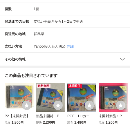
個数
1
個
発送までの日数
支払い手続きから1～2日で発送
発送元の地域
群馬県
支払い方法
Yahoo!かんたん決済
詳細
その他の情報
この商品も注目されています
送料無料
本日終了
P2【未開封品】P
新品未開封 PC
PCE Huカー
未開封新品！PC
CエンジンHuカー
エンジン HuCA
ド ブロディア
ブロディア
1,800
2,200
1,480
1,200
現在
円
即決
円
現在
円
現在
円
ドソフト BLODIA
RD PCE ブロ
箱・説明書付 P