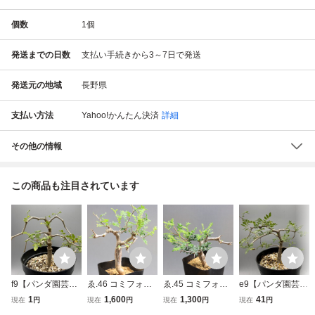
個数
1
個
発送までの日数
支払い手続きから3～7日で発送
発送元の地域
長野県
支払い方法
Yahoo!かんたん決済
詳細
その他の情報
この商品も注目されています
f9【パンダ園芸】
ゑ.46 コミフォラ
ゑ.45 コミフォラ
e9【パンダ園芸】
コミフォラ モンス
モンストローサ /
モンストローサ /
コミフォラ モンス
1
1,600
1,300
41
現在
円
現在
円
現在
円
現在
円
トローサ / Commi
実生 Commiphora
実生 Commiphora
トローサ / Commi