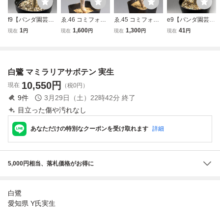
f9【パンダ園芸】
ゑ.46 コミフォラ
ゑ.45 コミフォラ
e9【パンダ園芸】
コミフォラ モンス
モンストローサ /
モンストローサ /
コミフォラ モンス
1
1,600
1,300
41
現在
円
現在
円
現在
円
現在
円
トローサ / Commi
実生 Commiphora
実生 Commiphora
トローサ / Commi
phora monstruosa
monstruosa【灌木
monstruosa【灌木
phora monstruosa
実生 灌木 塊根 コ
塊根 コーデックス
塊根 コーデックス
実生 灌木 塊根 コ
ーデックス 多肉
多肉 サボテン 観
多肉 サボテン 観
ーデックス 多肉
白鷺 マミラリアサボテン 実生
サボテン 観葉 落
葉】
葉】
サボテン 観葉 落
ち葉
ち葉
10,550
円
現在
（税0円）
9
件
3月29日（土）22時42分
終了
目立った傷や汚れなし
あなただけの特別なクーポンを受け取れます
詳細
5,000円相当、落札価格がお得に
白鷺
愛知県 Y氏実生