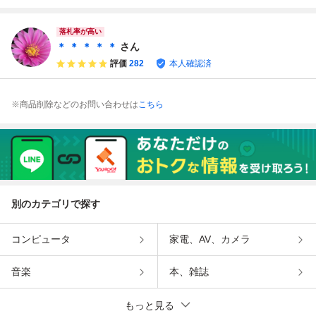
phora monstruosa
monstruosa【灌木
monstruosa【灌木
phora monstruosa
実生 灌木 塊根 コ
塊根 コーデックス
塊根 コーデックス
実生 灌木 塊根 コ
ーデックス 多肉
多肉 サボテン 観
多肉 サボテン 観
ーデックス 多肉
落札率が高い
サボテン 観葉 落
葉】
葉】
サボテン 観葉 落
＊ ＊ ＊ ＊ ＊
さん
ち葉
ち葉
評価
282
本人確認済
※商品削除などのお問い合わせは
こちら
別のカテゴリで探す
コンピュータ
家電、AV、カメラ
音楽
本、雑誌
もっと見る