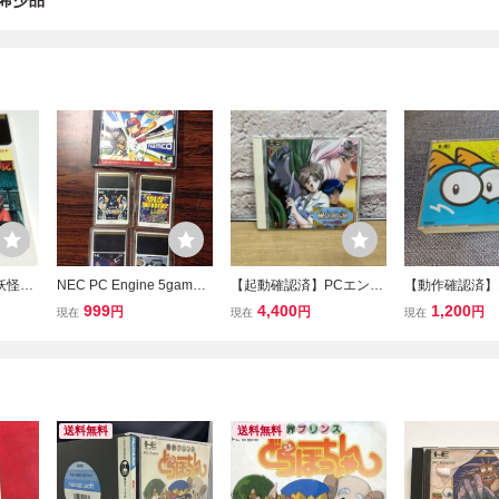
希少品
 妖怪道
NEC PC Engine 5games
【起動確認済】PCエンジ
【動作確認済】
うちゅ
tested PCエンジン ゲーム
ン CD-ROM2 ソフト 秘宝
ンCD-ROM「
999
4,400
1,200
円
円
円
現在
現在
現在
uCA
5本 動作確認済 I85
伝説 クリスの冒険 パッ
ンビット（ハド
ク・イン・ビデオ 取扱説
明書付き 260218SK1506
05
送料無料
送料無料