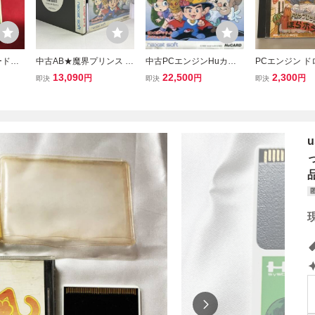
ードソ
中古AB★魔界プリンス ど
中古PCエンジンHuカー
PCエンジン 
 どらぼ
らぼっちゃん★PCエンジ
ドソフト 魔界プリンスど
ク ほらホラ （
13,090
22,500
2,300
円
円
円
即決
即決
即決
★即売
ンソフト
らぼっちゃん
ース付き）【動
済】