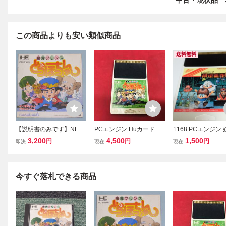
中古・現状品 
この商品よりも安い類似商品
送料無料
【説明書のみです】NEC
PCエンジン Huカードソ
1168 PCエンジン
PCエンジン 魔界プリンス
フト 魔界プリンス どらぼ
中記 ようかいど
3,200
4,500
1,500
円
円
円
即決
現在
現在
どらぼっちゃん ※ソフ
っちゃん 同梱可能★即売
うき namcot H
トとケース欠品
★多数出品中
RD PC Engine
今すぐ落札できる商品