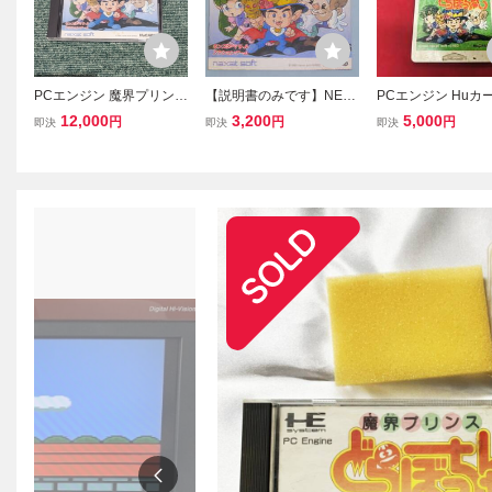
PCエンジン 魔界プリンス
【説明書のみです】NEC
PCエンジン Huカ
どらぼっちゃん Huカー
PCエンジン 魔界プリンス
フト 魔界プリンス
12,000
3,200
5,000
円
円
円
即決
即決
即決
ド レトロゲーム
どらぼっちゃん ※ソフ
っちゃん 同梱可能
トとケース欠品
★多数出品中