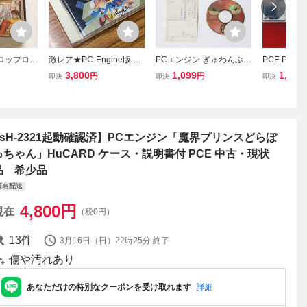
ドロップロッ
激レア★PC-Engine版 ま
PCエンジン ぎゅわんぶら
PCE PC
説明書・ケ
ーじゃん バニラシンド
あ自己中心派 激闘36雀士
んぶらあ自己
3,800
1,099
1,000
円
円
即決
即決
即決
作確認
ローム ケース説明書あ
はがき有 動作確認済 CD-
だよ全員集合
り ＰＣエンジン版
ROM
箱説付 同
多数出品中
usH-2321起動確認済】PCエンジン「魔界プリンスどらぼ
っちゃん」HuCARD ケース・説明書付 PCE 中古・現状
品 希少品
匿名配送
4,800
円
現在
（税0円）
13
件
3月16日（日）22時25分
終了
傷や汚れあり
あなただけの特別なクーポンを受け取れます
詳細