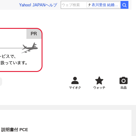
Yahoo! JAPAN
ヘルプ
衣川里佳 結婚発表
マイオク
ウォッチ
出品
説明書付 PCE