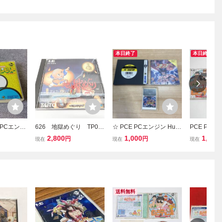
本日終了
本日終了
PCエンジ
626 地獄めぐり TP02
☆ PCE PCエンジン Huカ
PCE PCエ
聖竜伝説モ
013 タイトー PCエンジ
ード 凄ノ王伝説 すさのお
M2 ソフト
2,800
1,000
1,500
円
円
現在
現在
現在
ソン）」
ン HuCARD ソフト
うでんせつ Vol.17 ハドソ
あ自己中心派
ン HUDSON SOFT 箱説
（激闘36雀
付 ※ネコポス発送可(3-2)
コレクショ
送料無料