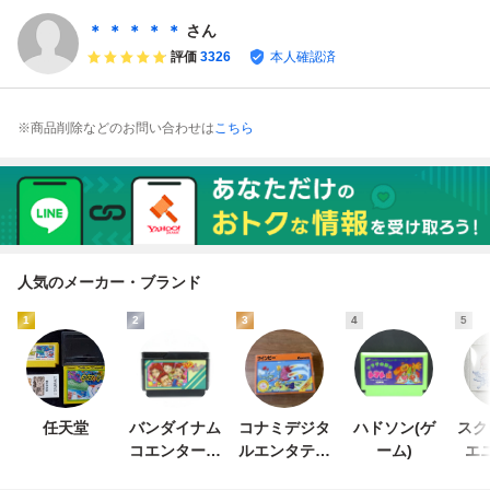
行進曲 びっくり熱
ァミコン
血新記録◆動作確
＊ ＊ ＊ ＊ ＊
さん
認済み
評価
3326
本人確認済
※商品削除などのお問い合わせは
こちら
人気のメーカー・ブランド
1
2
3
4
5
任天堂
バンダイナム
コナミデジタ
ハドソン(ゲ
スク
コエンターテ
ルエンタテイ
ーム)
エ
インメント
ンメント