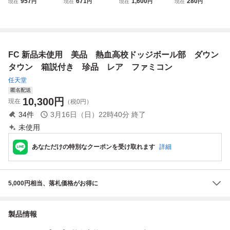
957
671
1,600
280
現在
円
現在
円
現在
円
現在
円
ファミコン FC
サッカー編 ファミ
ファミコン 熱血高
【動作確認済】８
コン FC
校ドッジボール部
本まで同梱可 簡
ダウンタウン熱血
易清掃済 FC フ
行進曲 びっくり熱
ァミコン
血新記録◆動作確
FC 新品未使用 美品 熱血高校ドッジボール部 ダウン
認済み
タウン 箱説付き 珍品 レア ファミコン
任天堂
匿名配送
10,300
円
現在
（税0円）
34
件
3月16日（日）22時40分
終了
未使用
あなただけの特別なクーポンを受け取れます
詳細
5,000円相当、落札価格がお得に
製品情報