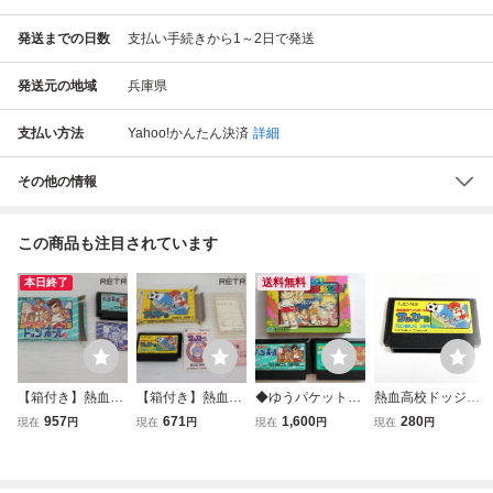
発送までの日数
支払い手続きから1～2日で発送
発送元の地域
兵庫県
支払い方法
Yahoo!かんたん決済
詳細
その他の情報
この商品も注目されています
本日終了
送料無料
【箱付き】熱血高
【箱付き】熱血高
◆ゆうパケットポ
熱血高校ドッジボ
校ドッジボール部
校ドッジボール部
スト送料無料◆FC
ール部 サッカー編
957
671
1,600
280
現在
円
現在
円
現在
円
現在
円
ファミコン FC
サッカー編 ファミ
ファミコン 熱血高
【動作確認済】８
コン FC
校ドッジボール部
本まで同梱可 簡
ダウンタウン熱血
易清掃済 FC フ