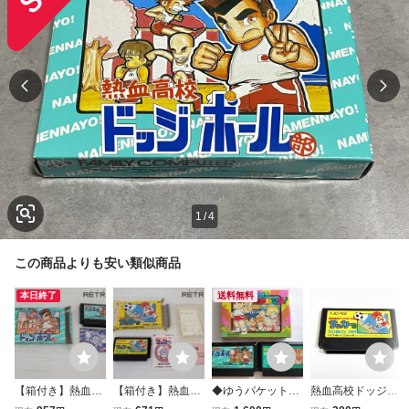
1
/
4
この商品よりも安い類似商品
本日終了
送料無料
【箱付き】熱血高
【箱付き】熱血高
◆ゆうパケットポ
熱血高校ドッジボ
校ドッジボール部
校ドッジボール部
スト送料無料◆FC
ール部 サッカー編