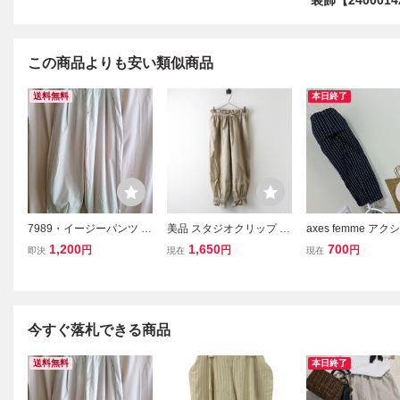
装飾【2400014
この商品よりも安い類似商品
送料無料
本日終了
7989・イージーパンツ バ
美品 スタジオクリップ st
axes femme アク
ルーンパンツ ワイドパン
udio CLIP コットンリネ
ファム☆裾レース
1,200
1,650
700
円
円
円
即決
現在
現在
ツ ホワイト ウエストゴム
ン裾フリルイージーパン
ッチスキニーパン
裾絞り
ツ F‖ベージュ ボトムス
ジメストライプパン
【2400015112473】
sed
今すぐ落札できる商品
送料無料
本日終了