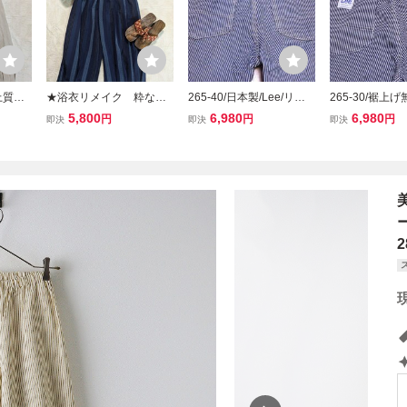
上質リ
★浴衣リメイク 粋な間
265-40/日本製/Lee/リー/L
265-30/裾上げ無
エスト
道 ゆったりウエストゴ
M4288/ユーズド加工/ヒッ
リー/LM0288
5,800
6,980
6,980
円
円
円
即決
即決
即決
ンツ
ム裾タックパンツ 綿/ポ
コリーストライプ/ペイン
ストライプ/ペ
Lサイ
リ 1点物 M～LLサイ
ターパンツ/S/裾上げ無し
ンツ/S
ツ
ズ バルーンパンツ
2