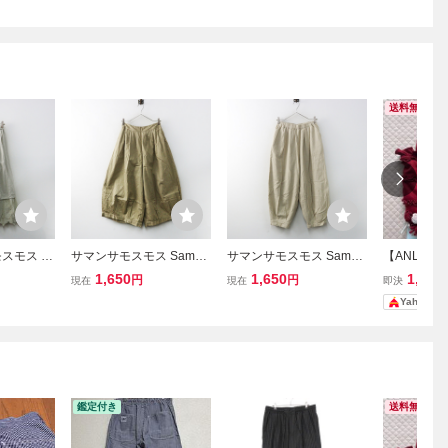
送料無料
スモス S
サマンサモスモス Saman
サマンサモスモス Saman
【ANLIC
 SM2 裾ス
sa Mos2 SM2 サーカスパ
sa Mos2 SM2 ストライプ
リル装飾 ト
1,650
1,650
1,810
円
円
現在
現在
即決
ペチスカ
ンツ F‖ベージュ ボトムス
ツイル裾タックパンツ M
えら
Yahoo!
ュ／ボトム
ロング タック ワイド ゆ
ベージュ／ボトムス ワイ
エストゴム
ったり イージー【24000
ド【2400015043623】
049】
15101729】
鑑定付き
送料無料