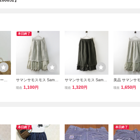
280852】
本日終了
シーズ
サマンサモスモス Saman
サマンサモスモス Saman
美品 サマンサモ
ストレ
sa Mos2 SM2 裾スカラッ
sa Mos2 裾レースパンツ
amansa Mos2
1,100
1,320
1,650
円
円
円
現在
現在
現在
ツ、レ
プレースペチスカート F‖
F グリーン／ボトムス テ
カラップレース
ツ☆u
ベージュ ボトムス ロング
ィアード フリル ドロスト
ート F ベージ
【2400015102184】
【2400015118086】
ス イージー ウ
【2400015111
本日終了
本日終了