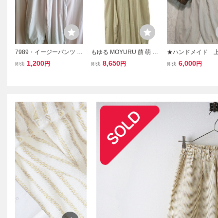
7989・イージーパンツ バ
もゆる MOYURU 萠 萌 バ
★ハンドメイド 
ルーンパンツ ワイドパン
ルーンパンツ ワイド M～
ネン ゆったりウ
1,200
8,650
6,000
円
円
円
即決
即決
即決
ツ ホワイト ウエストゴム
L アイボリー 2025SS ス
ゴム裾タックパ
裾絞り
トライプ ボトムス センソ
麻 1点物 M～L
ユニコ レディース
ズ バルーンパン