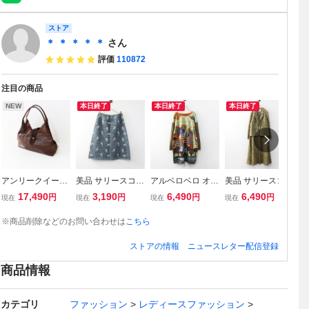
ストア
＊ ＊ ＊ ＊ ＊
さん
評価
110872
注目の商品
NEW
本日終了
本日終了
本日終了
アンリークイール
美品 サリースコッ
アルベロベロ オレ
美品 サリースコッ
ミ
HENRY CUIR 犬
ト Sally Scott フラ
ボレブラ ALBERO
ト Sally Scott ツイ
na
17,490
3,190
6,490
6,490
円
円
円
円
現在
現在
現在
現在
現
刺繍入 レザーハン
ワー ジャガード
BELLO OLLEBOR
ード セットアップ
e
ドバッグ ブラウン
スカート 11 ブル
EBLA UFOぶたさ
ジャケット＆スカ
チ
※商品削除などのお問い合わせは
こちら
┃■ワンショルダ
ー／ボトムス 台形
ん 前後切替チュニ
ート トップス11A
ー
ー 本革 CANE刺繍
【240001512319
ック ワンピース
R ボトムス9 ベー
イ
ストアの情報
ニュースレター配信登録
【240001512068
6】
カーキ┃【24000
ジュ／【2400015
ワ
3】
15121031】
123202】
1
商品情報
カテゴリ
ファッション
レディースファッション