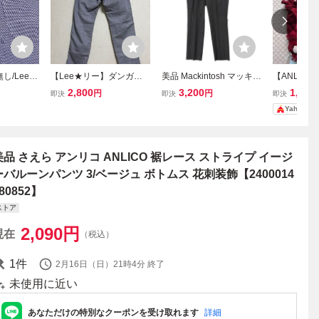
し/Lee/
【Lee★リー】ダンガリ
美品 Mackintosh マッキン
【ANLIC
/ヒッコリー
ーズイージーベイカーパ
トッシュ パンツ イージー
リル装飾 ト
2,800
3,200
1,810
円
円
即決
即決
即決
インターパ
ンツ・ヒッコリーストラ
パンツ ストライプ柄 イタ
えら
Yahoo!
イプ・Mサイズ(メンズ)
リア製 ボトムス
美品 さえら アンリコ ANLICO 裾レース ストライプ イージ
ーバルーンパンツ 3/ベージュ ボトムス 花刺装飾【2400014
80852】
ストア
2,090
円
現在
（税込）
1
件
2月16日（日）21時4分
終了
未使用に近い
あなただけの特別なクーポンを受け取れます
詳細