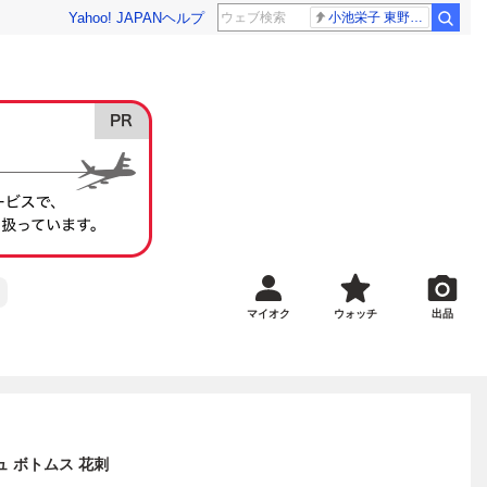
Yahoo! JAPAN
ヘルプ
小池栄子 東野幸治
マイオク
ウォッチ
出品
ュ ボトムス 花刺