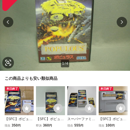
1
/
4
この商品よりも安い類似商品
本日終了
本日終了
【SFC】ポピュラ
【SFC】ポピュラ
スーパーファミコ
【SFC】ポピュラ
ス 箱説付き
ス【箱説あり】
ン SFC 箱説付 ポ
ス ソフトのみ
350
360
555
100
現在
円
即決
円
現在
円
現在
円
ピュラス 攻略本