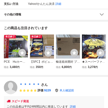
支払い方法
Yahoo!かんたん決済
詳細
その他の情報
この商品も注目されています
本日終了
本日終了
PCE Huカー
【SFC】ポピュラ
輸送箱未開封 プレ
★スーパーファミ
ド ポピュラス
ス 箱説付き
ミアムバンダイ限
コン★箱説付★ポ
3,480
350
6,800
3,278
現在
円
現在
円
現在
円
現在
円
箱・説明書付 P
定 SMP ボルテスV
ピュラス★SLG★
Cエンジン専用
レガシー レッツ・
ボルトイン！セッ
ト SHOKUGAN M
＊ ＊ ＊ ＊ ＊
さん
ODELING PROJE
評価
9229
本人確認前
CT
スピード発送
この出品者は平均24時間以内に発送しています
詳細