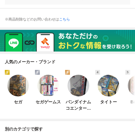
※商品削除などのお問い合わせは
こちら
人気のメーカー・ブランド
1
2
3
4
5
セガ
セガゲームス
バンダイナム
タイトー
B
コエンターテ
インメント
別のカテゴリで探す