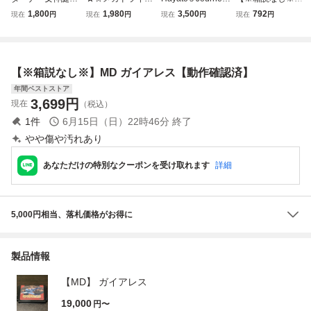
生 メガドライブ
ソフト ウィップ
剣聖伝 メガドラ
MD シャイニング
1,800
1,980
3,500
792
現在
円
現在
円
現在
円
現在
円
ラッシュ 惑星ボル
イブ
フォース
テガスの謎☆★
【※箱説なし※】MD ガイアレス【動作確認済】
年間ベストストア
3,699
円
現在
（税込）
1
件
6月15日（日）22時46分
終了
やや傷や汚れあり
あなただけの特別なクーポンを受け取れます
詳細
5,000円相当、落札価格がお得に
製品情報
【MD】 ガイアレス
19,000
円〜