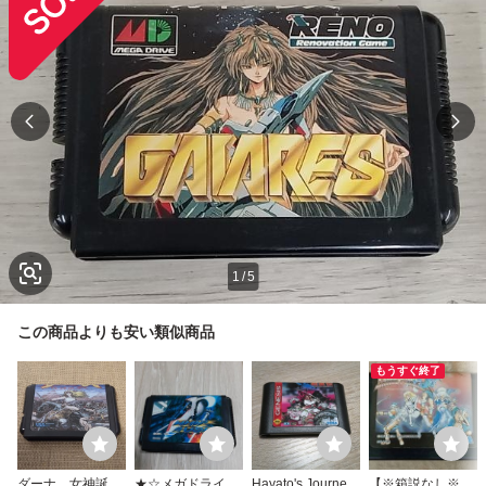
1
/
5
この商品よりも安い類似商品
もうすぐ終了
ダーナ 女神誕
★☆メガドライブ
Hayato's Journey
【※箱説なし※】