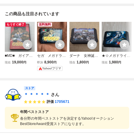
この商品も注目されています
もうすぐ終了
送料無料
■MD■ ガイアレ
セガ メガドライ
ダーナ 女神誕
★☆メガドライブ
ス /MD029
ブ ガイアレス
生 メガドライブ
ソフト ウィップ
19,000
8,900
1,800
1,980
現在
円
即決
円
現在
円
現在
円
ソフトのみ
ラッシュ 惑星ボル
Yahoo!フリマ
テガスの謎☆★
ストア
＊ ＊ ＊ ＊ ＊
さん
評価
1705671
年間ベストストア
各分野の年間ベストストアを決定するYahoo!オークション
BestStoreAward受賞ストアになります。