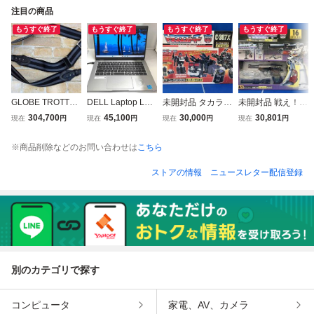
注目の商品
もうすぐ終了
もうすぐ終了
もうすぐ終了
もうすぐ終了
GLOBE TROTTER
DELL Laptop Latit
未開封品 タカラ
未開封品 戦え！超
ベルト ミリタリー
ude 5320 P138G0
ニュークリオンク
ロボット生命体ト
304,700
45,100
30,000
30,801
現在
円
現在
円
現在
円
現在
円
アッシュケース付
01 Windows11Pro
エスト スーパーコ
ランスフォーマ
16GB/512GB ノー
ンボイ C-307X ト
ー デストロン/破
※商品削除などのお問い合わせは
こちら
トPC
イザラス限定 戦
壊大帝 メガトロ
え!超ロボット生命
ン 完全版
ストアの情報
ニュースレター配信登録
体 トランスフォー
マー
別のカテゴリで探す
コンピュータ
家電、AV、カメラ