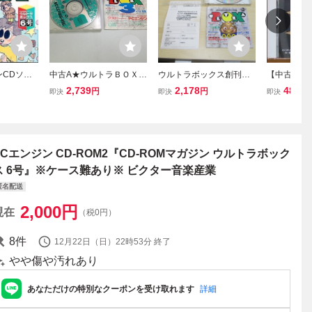
ンCDソフ
中古A★ウルトラＢＯＸ３
ウルトラボックス創刊号
【中古品】P
ガジン ウル
号★PCエンジン CD-RO
動作確認済 ケース・説明
UPER CD
2,739
2,178
480
円
円
円
即決
即決
即決
号
M2ソフト
書付 PCエンジンCD-RO
ト集] 帯な
M2 レトロゲーム ビクタ
ー JCCD0601 良品 中古
送料全国一律185円
PCエンジン CD-ROM2『CD-ROMマガジン ウルトラボック
ス 6号』※ケース難あり※ ビクター音楽産業
匿名配送
2,000
円
現在
（税0円）
8
件
12月22日（日）22時53分
終了
やや傷や汚れあり
あなただけの特別なクーポンを受け取れます
詳細