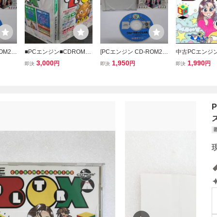
OM2]
■PCエンジン■CDROMマ
[PCエンジン CD-ROM2]
中古PCエンジ
 CD-
ガジンウルトラボックス
ウルトラボックス4号 [ケ
ト CD-ROMマ
3,000
1,950
1,990
円
円
円
即決
即決
即決
ース・
創刊号■CD-ROM■国内流
ース・説明書付き] № 1
トラボックス6
344
通当時物■ビクター音楽産
1344
業■Victor■匿名配送送料
無料■PCEngine■