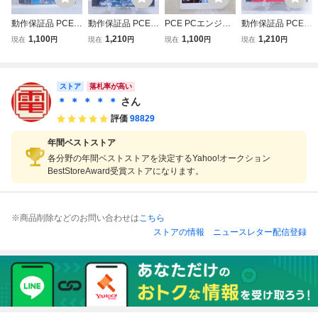
動作保証品 PCE P
動作保証品 PCE P
PCE PCエンジン
動作保証品 PCE P
Cエンジン Huカー
Cエンジン Huカー
Huカード GRADI
Cエンジン Huカー
1,100
1,210
1,100
1,210
現在
円
現在
円
現在
円
現在
円
ド ストリートファ
ド 究極タイガー
US グラディウス
ド スプラッターハ
イターII ダッシュ
箱説付【PP
KONAMI コナミ
ウス SPLATTERH
STREET FIGHTE
【PP
OUSE 箱説付【P
R II’ 箱説帯ハガキ
ストア
P
落札率が高い
付【PP
＊ ＊ ＊ ＊ ＊
さん
評価
98829
年間ベストストア
各分野の年間ベストストアを決定するYahoo!オークション
BestStoreAward受賞ストアになります。
※商品削除などのお問い合わせは
こちら
ストアの情報
ニュースレター配信登録