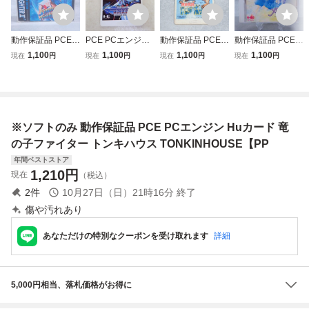
動作保証品 PCE P
PCE PCエンジン
動作保証品 PCE P
動作保証品 PCE P
Cエンジン Huカー
Huカード GRADI
Cエンジン Huカー
Cエンジン SUPE
1,100
1,100
1,100
1,100
現在
円
現在
円
現在
円
現在
円
ド ストリートファ
US グラディウス
ド 熱血高校ドッジ
R CD-ROM2 とき
イターII ダッシュ
KONAMI コナミ
ボール部【PP
めきメモリアル 箱
STREET FIGHTE
【PP
説帯付【PP
R II’ 箱説帯ハガキ
付【PP
※ソフトのみ 動作保証品 PCE PCエンジン Huカード 竜
の子ファイター トンキハウス TONKINHOUSE【PP
年間ベストストア
1,210
円
現在
（税込）
2
件
10月27日（日）21時16分
終了
傷や汚れあり
あなただけの特別なクーポンを受け取れます
詳細
5,000円相当、落札価格がお得に