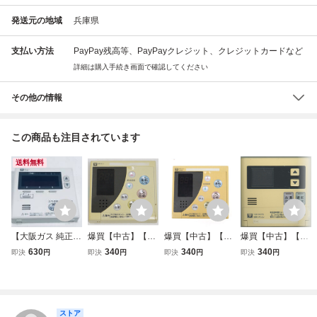
発送元の地域
兵庫県
支払い方法
PayPay残高等、PayPayクレジット、クレジットカードなど
詳細は購入手続き画面で確認してください
その他の情報
この商品も注目されています
送料無料
【大阪ガス 純正
爆買【中古】【ゆ
爆買【中古】【ゆ
爆買【中古】【ゆ
リモコン OA13】
うパケット対応】
うパケット対応】
うパケット対応】
630
340
340
340
即決
円
即決
円
即決
円
即決
円
動作保証 即日発送
大阪ガス 給湯器用
大阪ガス 給湯器用
大阪ガス 給湯器用
138-N360 RC-80
台所リモコン QPB
台所リモコン QPB
台所リモコン MC-
01M 給湯器 台所
K041
K041
140VS
リモコン
ストア