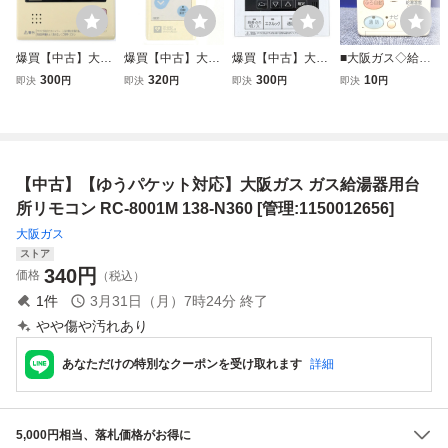
爆買【中古】大阪
爆買【中古】大阪
爆買【中古】大阪
■大阪ガス◇給湯
ガス 給湯器用台所
ガス 給湯器用台所
ガス 給湯器用リモ
器リモコン【138-
300
320
300
10
即決
円
即決
円
即決
円
即決
円
リモコン 138-309
リモコン MC-37
コン 138-M330
311】■1
1
【中古】【ゆうパケット対応】大阪ガス ガス給湯器用台
所リモコン RC-8001M 138-N360 [管理:1150012656]
大阪ガス
ストア
340
円
価格
（税込）
1
件
3月31日（月）7時24分
終了
やや傷や汚れあり
あなただけの特別なクーポンを受け取れます
詳細
5,000円相当、落札価格がお得に