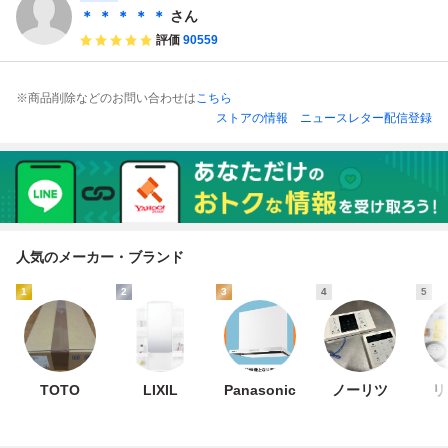
＊ ＊ ＊ ＊ ＊
さん
評価
90559
※商品削除などのお問い合わせは
こちら
ストアの情報
ニュースレター配信登録
人気のメーカー・ブランド
1
2
3
4
5
TOTO
LIXIL
Panasonic
ノーリツ
リ