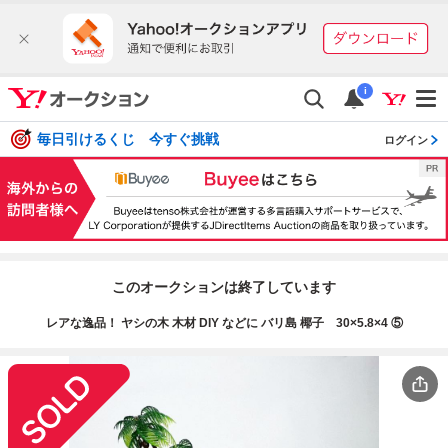
i
毎日引けるくじ 今すぐ挑戦
ログイン
このオークションは終了しています
レアな逸品！ ヤシの木 木材 DIY などに バリ島 椰子 30×5.8×4 ⑤