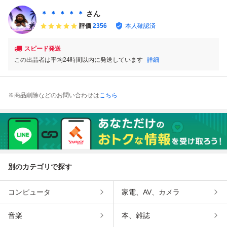
垢材 乾燥材 木工
燥材 木工 クラフ
m) 人工乾燥済 板
m) 人工乾燥済 板
クラフト DIY【20
ト DIY【2026042
板材 一枚板 木材
板材 一枚板 木材
＊ ＊ ＊ ＊ ＊
さん
260630001】
1006】
木 端材 DIY 銘木
木 端材 DIY 銘木
評価
2356
本人確認済
送料無料 7-16
送料無料 7-11
スピード発送
この出品者は平均24時間以内に発送しています
詳細
※商品削除などのお問い合わせは
こちら
別のカテゴリで探す
コンピュータ
家電、AV、カメラ
音楽
本、雑誌