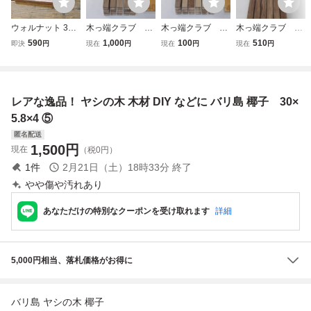
ウォルナット 349
木っ端クラブ ★
木っ端クラブ ★
木っ端クラブ ★
×166×5～8mm 木
破格★ 節少な
100円スタート★
夏休み大特価★
590
1,000
100
510
即決
円
現在
円
現在
円
現在
円
材 銘木 板材 板 角
い!! ウォールナ
B級 ウォール
節少ない!! ウォ
材 材木 天然木 無
ット 薄板 25
ナット 薄板 23
ールナット 角
垢材 乾燥材 木工
枚 (厚約11mm 幅
枚 (厚約11mm 幅
材 6本 (約30m
クラフト DIY【20
約30mm) 4面プ
約30mm) 4面プ
m角×800mm) 4
レアな逸品！ ヤシの木 木材 DIY などに バリ島 椰子 30×
260630001】
レーナー 端材 板
レーナー 端材 板
面プレーナー 端
無垢材 木材 A190
無垢材 木材 A183
材 板 無垢材 木材
5.8×4 ⑤
C517
匿名配送
1,500
円
現在
（税0円）
1
件
2月21日（土）18時33分
終了
やや傷や汚れあり
あなただけの特別なクーポンを受け取れます
詳細
5,000円相当、落札価格がお得に
バリ島 ヤシの木 椰子