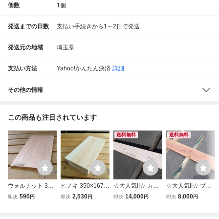
個数
1
個
発送までの日数
支払い手続きから1～2日で発送
発送元の地域
埼玉県
支払い方法
Yahoo!かんたん決済
詳細
その他の情報
この商品も注目されています
送料無料
送料無料
ウォルナット 349
ヒノキ 350×167×
☆大人気!!☆ カー
☆大人気!!☆ ブラ
×166×5～8mm 木
56mm 木材 銘木
リーメープル (厚
ックチェリー (厚
590
2,530
14,000
8,000
即決
円
即決
円
即決
円
即決
円
材 銘木 板材 板 角
板材 板 角材 材木
約24ｍｍ,幅約240
約30ｍｍ,幅約215
材 材木 天然木 無
天然木 無垢材 乾
mm,長さ約2150m
mm,長さ約1800m