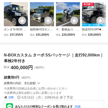
本日終了
ホンダ N-BOX G
福岡発H25ホンダ
※ 動画あり。B
陸送50%OFF■カ
ターボSSパッケー
N-BOX カスタム
MW R1150R カス
ーズ大阪●車検2年
157,555
191,000
220,000
328,000
現在
円
現在
円
現在
円
即決
円
ジ 車検２年付き
G SS パッケージ
タム 初度登録平
付き●26年N-BOX
修復歴無 フルセグ
両側電動ドア 車検
成16年12月 車検
カスタム紫ターボ
バックカメラ 両側
R8年10月まで ET
令和9年4月迄 走
SSパッケージ●プ
パワスラ 走行９万
Cあり 即決35万
行61,000km 配送
ッシュスタート●3
N-BOXカスタム ターボ SSパッケージ ｜走行92,000km｜
キロ台 ETC ター
不可。引き取りの
G5550
ボ パドルシフト
み千葉県
車検2年付き
400,000
円
即決
（税0円）
諸費用
0円
（税0円）
諸費用の内訳、支払総額
諸費用の詳細は出品者にお問い合わせください
諸費用は落札金額とは別に必要になります
0
件
6月15日（月）15時45分
終了予定
あなただけの特別なクーポンを受け取れます
詳細