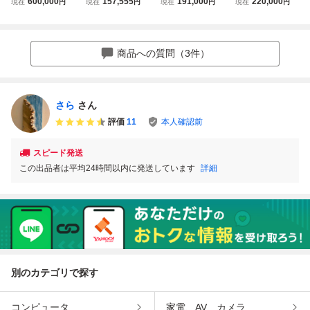
600,000
157,555
191,000
220,000
現在
円
現在
円
現在
円
現在
円
様車ターボSSプラ
ジ 車検２年付き
G SS パッケージ
タム 初度登録平
ックスタイルパッ
修復歴無 フルセグ
両側電動ドア 車検
成16年12月 車検
ケージ 走行距離6
バックカメラ 両側
R8年10月まで ET
令和9年4月迄 走
1,281km 車検10年
パワスラ 走行９万
Cあり 即決35万
行61,000km 配送
商品への質問（3件）
4月まで 両側電動
キロ台 ETC ター
不可。引き取りの
スライド ドア
ボ パドルシフト
み千葉県
さら
さん
評価
11
本人確認前
スピード発送
この出品者は平均24時間以内に発送しています
詳細
別のカテゴリで探す
コンピュータ
家電、AV、カメラ