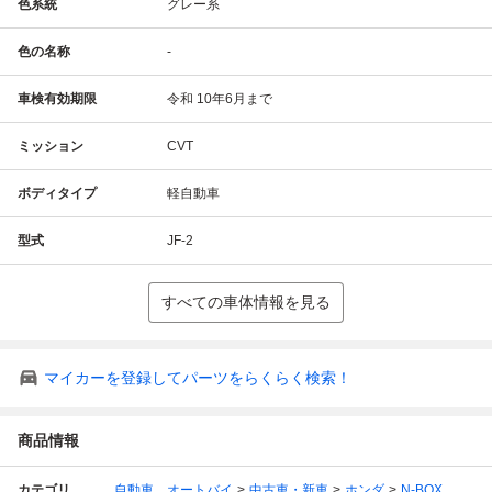
色系統
グレー系
色の名称
-
車検有効期限
令和 10年6月まで
ミッション
CVT
ボディタイプ
軽自動車
型式
JF-2
すべての車体情報を見る
マイカーを登録してパーツをらくらく検索！
商品情報
カテゴリ
自動車、オートバイ
中古車・新車
ホンダ
N-BOX