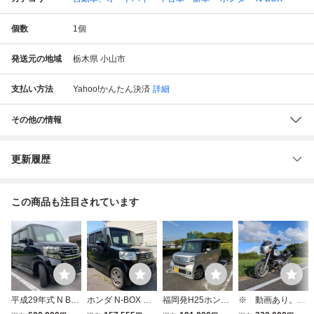
個数
1
個
発送元の地域
栃木県 小山市
支払い方法
Yahoo!かんたん決済
詳細
その他の情報
更新履歴
この商品も注目されています
平成29年式 N BO
ホンダ N-BOX G
福岡発H25ホンダ
※ 動画あり。B
X カスタム 特別仕
ターボSSパッケー
N-BOX カスタム
MW R1150R カス