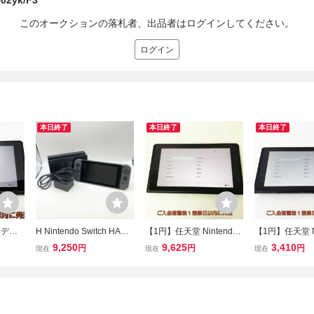
2yk/F3
このオークションの落札者、出品者はログインしてください。
ログイン
本日終了
本日終了
本日終了
モデル
H Nintendo Switch HAC-
【1円】任天堂 Nintendo
【1円】任天堂 Ni
 本体のみ
001(-01) グレー 本体 ニン
Switch 本体のみ HAC-00
Switch 本体のみ
9,250
9,625
3,410
円
円
円
現在
現在
現在
期化/動
テンドー スイッチ 任天堂
1 初期化/動作確認済 ゲー
1 未検品ジャン
本体 ス
初期化済み ゲーム機 モノ
ム機本体 スイッチ N07-6
機本体 スイッチ 
F3
トク
23yk/F3
yk/F3