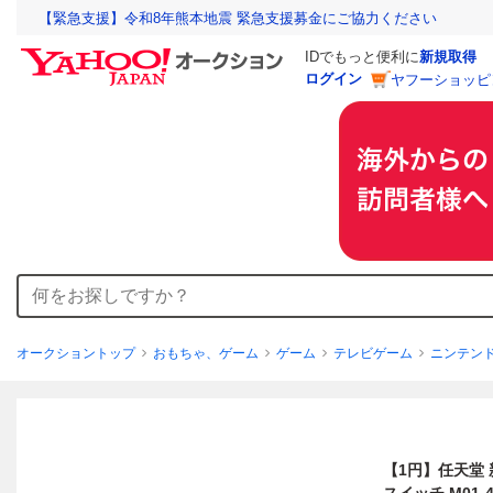
【緊急支援】令和8年熊本地震 緊急支援募金にご協力ください
IDでもっと便利に
新規取得
ログイン
ヤフーショッピ
オークショントップ
おもちゃ、ゲーム
ゲーム
テレビゲーム
ニンテン
【1円】任天堂 新