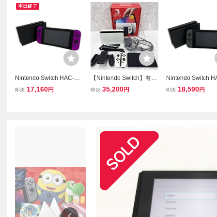
本日終了
Nintendo Switch HAC-00
【Nintendo Switch】有機
Nintendo Switch 
1 家庭用 ゲーム機 ニンテ
ELモデル HEG-001 本体
1 ゲーム機 家庭用
17,160
35,200
18,590
円
円
円
即決
即決
即決
ンドー スイッチ 任天堂
ニンテンドースイッチ
ンドー スイッチ 任
中古 O11516035
箱、付属品付き ゲーム機
中古 O11516040
任天堂