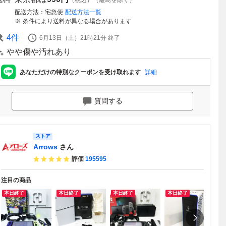
（税込）（離島を除く）
配送方法
宅急便
配送方法一覧
条件により送料が異なる場合があります
4
件
6月13日（土）21時21分
終了
やや傷や汚れあり
あなただけの特別なクーポンを受け取れます
詳細
質問する
ストア
Arrows
さん
評価
195595
注目の商品
本日終了
本日終了
本日終了
本日終了