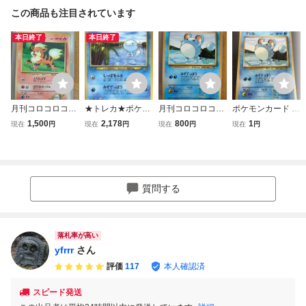
この商品も注目されています
本日終了
本日終了
月刊コロコロコミ
★トレカ★ポケモ
月刊コロコロコミ
ポケモンカード 旧
ック99年3月号お
ンカード★月刊コ
ック99年年7月号
裏 マリル LV.17 月
1,500
2,178
800
1
現在
円
現在
円
現在
円
現在
円
まけカード カツラ
ロコロコミック」
おまけカード マ
刊コロコロコミッ
のガーディ Lv.1
2000年1月号付録
イルLv.17HP50
ク付録 プロモ MS
7HP50 旧裏 プ
【ウパー】プロモ
旧裏 プロモ ポケ
B2
ロモ ポケモン ポ
★
モン ポケットモン
ケットモンスター
スター カードゲー
質問する
カードゲーム
ム
落札率が高い
yfrrr
さん
評価
117
本人確認済
スピード発送