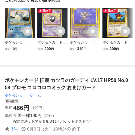
本日終了
本日終了
ポケモンカード 旧
ポケモンカード ゴ
ポケモンカード 旧
ポケモンカード 旧
裏 マリル LV.17 月
ース LV.17 HP50
裏 ゴースト LV.17
裏 ホーホー LV.17
1
200
310
200
現在
円
現在
円
現在
円
現在
円
刊コロコロコミッ
旧裏 No.092ポケ
HP50 No.093 化
HP50 No.163
ク付録 プロモ MS
モンカード 旧裏
石の秘密 キラ
B2
ポケモンカード 旧裏 カツラのガーディ LV.17 HP50 No.0
58 プロモ コロコロコミック おまけカード
ポケモンカードゲーム
匿名配送
466
円
現在
（税0円）
全国一律
180円
送料
（税込）
配送方法
おてがる配送ゆうパケットポストmini
3
件
6月9日（火）18時24分
終了