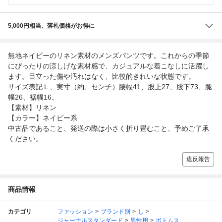
5,000円相当、落札価格がお得に
無地ネイビーのリネン素材のメンズパンツです。これからの季節
にぴったりの涼しげな素材感で、カジュアルな着こなしに活躍し
ます。目立った傷や汚れはなく、比較的きれいな状態です。
サイズ表記Ｌ、実寸（約、センチ）腰幅41、股上27、股下73、腿
幅26、裾幅16。
【素材】リネン
【カラー】ネイビー系
中古品であること、発送の際は小さく折り畳むこと、予めご了承
ください。
違反報告
商品情報
カテゴリ
ファッション
ブランド別
し
ジャーナルスタンダード
男性用
ボトムス