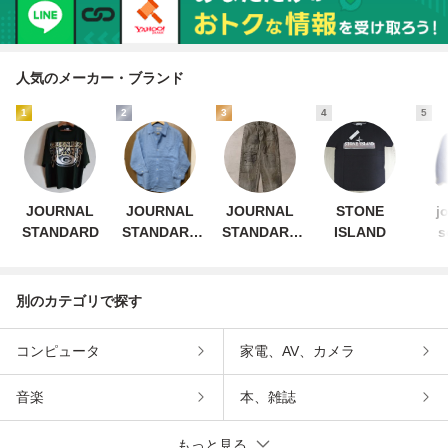
人気のメーカー・ブランド
1
2
3
4
5
JOURNAL
JOURNAL
JOURNAL
STONE
j
STANDARD
STANDARD
STANDARD
ISLAND
s
relume
J.S
HOMESTEAD
別のカテゴリで探す
コンピュータ
家電、AV、カメラ
音楽
本、雑誌
もっと見る