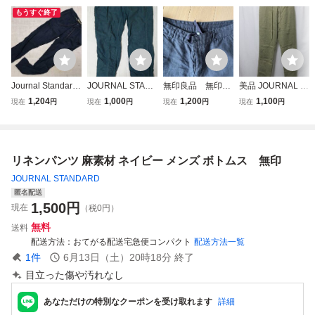
もうすぐ終了
Journal Standard
JOURNAL STAND
無印良品 無印
美品 JOURNAL S
ジャーナルスタン
ARD/リネンボト
MUJI リネンパン
TANDARD relume
1,204
1,000
1,200
1,100
現在
円
現在
円
現在
円
現在
円
ダード セレショ系
ムス/ダークグリー
ツ ネイビー Mサ
ジャーナルスタン
アメカジ 古着 麻
ン/麻/ジャーナル
イズ ナチュラル
ダードレリューム
リネン100% イー
スタンダード/春夏
リネンパンツ サイ
ジー パンツ ボト
向け
ズS
リネンパンツ 麻素材 ネイビー メンズ ボトムス 無印
ムス 紺 メンズ
JOURNAL STANDARD
匿名配送
1,500
円
現在
（税0円）
無料
送料
配送方法
おてがる配送宅急便コンパクト
配送方法一覧
1
件
6月13日（土）20時18分
終了
目立った傷や汚れなし
あなただけの特別なクーポンを受け取れます
詳細