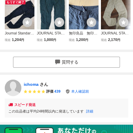
もうすぐ終了
Journal Standard
JOURNAL STAND
無印良品 無印
JOURNAL STAND
ジャーナルスタン
ARD/リネンボト
MUJI リネンパン
ARD ジャーナル
1,204
1,000
1,200
2,170
現在
円
現在
円
現在
円
現在
円
ダード セレショ系
ムス/ダークグリー
ツ ネイビー Mサ
スタンダード 春夏
アメカジ 古着 麻
ン/麻/ジャーナル
イズ ナチュラル
涼感 麻 リネン1
リネン100% イー
スタンダード/春夏
00％★ テーパー
ジー パンツ ボト
向け
ド パンツ Sz.S メ
質問する
ムス 紺 メンズ
ンズ 日本製
ichoma
さん
評価
439
本人確認前
スピード発送
この出品者は平均24時間以内に発送しています
詳細