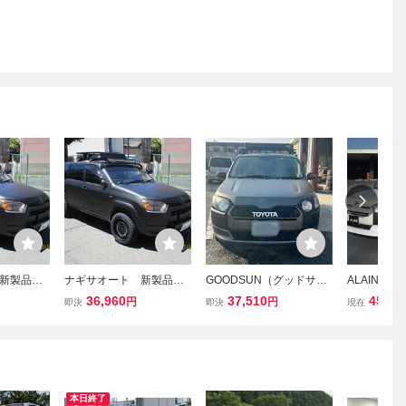
 新製品
ナギサオート 新製品
GOODSUN（グッドサ
ALAIN プ
ＮＣＰ16
プロボックス ＮＣＰ16
ン）【オリジナル丸目 ヘ
3点セット
36,960
37,510
45,50
円
円
即決
即決
現在
Ｄワークラ
0 ルーフＬＥＤワークラ
ッド ライト カバー】ハン
 パリダ
イトブラケット パリダ
ドメイド プロボックス
ブラック
カスタイル ブラック
160系
本日終了