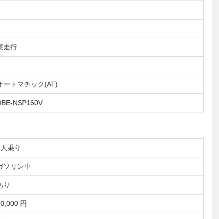
実走行
オートマチック(AT)
DBE-NSP160V
5人乗り
ガソリン車
あり
10,000 円