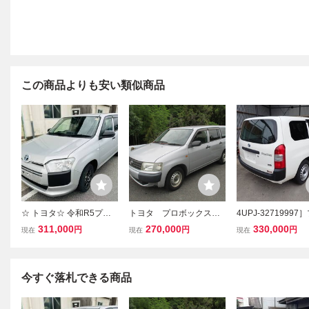
この商品よりも安い類似商品
☆ トヨタ☆ 令和R5プロ
トヨタ プロボックス P
4UPJ-3271999
ボックス ハイブリッド G
robox バン
ックス バン ハイ
311,000
270,000
330,000
円
円
円
現在
現在
現在
X☆ アルミホイール ☆走
NHP160V 部品販
行距離16万4290KM☆
トボディ フェンダ
ネット ドア 内装 外
ンジン
今すぐ落札できる商品