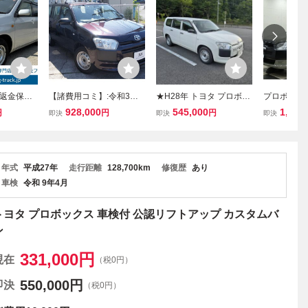
返金保証
【諸費用コミ】:令和3年
★H28年 トヨタ プロボッ
プロボックスバ
ヨタ プロ
トヨタ プロボックスバン
クスバン 走行距離115,17
タコマ風グ
928,000
545,000
1,460
円
円
円
即決
即決
即決
 GL GL
1.3 DX コンフォート ルー
1キロ DXコンフォート・
フキャリア ドラ
バックカメラ・ETC・ド
ライブレコーダー・ナビ
☆売切☆徳島県★
年式
平成27年
走行距離
128,700km
修復歴
あり
車検
令和 9年4月
トヨタ プロボックス 車検付 公認リフトアップ カスタムバ
ン
331,000
円
現在
（税0円）
550,000
円
即決
（税0円）