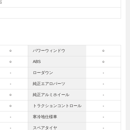
右
○
パワーウィンドウ
○
○
ABS
○
-
ローダウン
-
-
純正エアロパーツ
-
○
純正アルミホイール
-
○
トラクションコントロール
-
-
寒冷地仕様車
-
-
スペアタイヤ
-