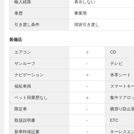
輸入経路
表示しない
車歴
事業用
引き渡し条件
現状引き渡し
装備品
エアコン
○
CD
サンルーフ
-
テレビ
ナビゲーション
○
本革シート
福祉車両
-
スマートキ
ペット同乗歴なし
○
集中ドアロ
限定車
-
横滑り防止
取扱説明書
-
ETC
新車時保証書
-
キーレスエ