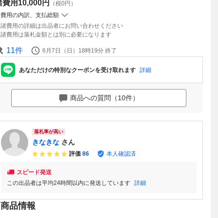
諸費用
10,000円
（税0円）
諸費用の内訳、支払総額
諸費用の詳細は出品者にお問い合わせください
諸費用は落札金額とは別に必要になります
11
件
6月7日（日）18時19分
終了
あなただけの特別なクーポンを受け取れます
詳細
商品への質問（10件）
落札率が高い
きなきな
さん
評価
86
本人確認済
スピード発送
この出品者は平均24時間以内に発送しています
詳細
商品情報