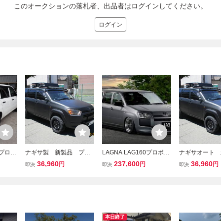
このオークションの落札者、出品者はログインしてください。
ログイン
7］プロボ
ナギサ製 新製品 プロ
LAGNA LAG160プロボッ
ナギサオート
ブリッド
ボックス ＮＣＰ16＃
クス フラップフルエアロ
プロボックス 
36,960
237,600
36,960
円
円
円
即決
即決
即決
売 カッ
ルーフＬＥＤワークライ
5点SET フロントフラッ
0 ルーフＬＥ
ー ボン
トブラケット パリダカ
プ サイドフラップ リアフ
イトブラケット
装 エ
スタイル ブラック
ラップ アイライン リアウ
カスタイル 
イング 未塗装 新品
本日終了