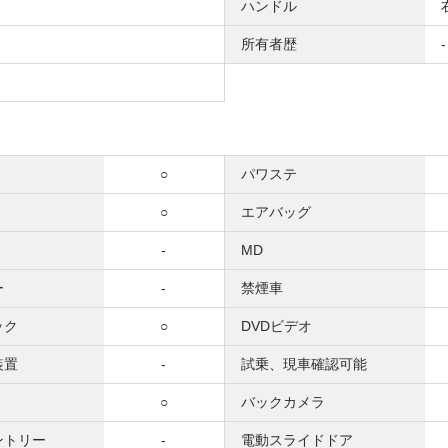
ハンドル
所有者歴
-
○
パワステ
○
エアバッグ
-
MD
ー
-
禁煙車
ック
○
DVDビデオ
装置
-
試乗、現車確認可能
○
バックカメラ
ントリー
-
電動スライドドア