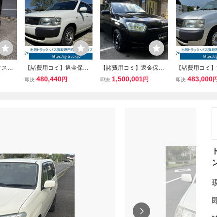
クスワ
【諸費用コミ】返金保証
【諸費用コミ】返金保証
【諸費用コミ】
パッケ
付:平成26年 トヨタ プロ
付:令和4年 トヨタ プロボ
付:平成26年 ト
480,440
1,500,001
483,000
円
円
即決
即決
即決
ダウン
ボックスバン 1.5 GL GL
ックスバン
ボックスバン 1.5
 リア