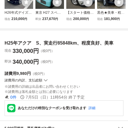
H26年式デイズル
東京 H27 スペー
【スタート価格～
黒色★美車・程度
ークス、ターボ、
シア ４ＷＤ Ｘ MK
売切り】程度機関
良好★H26 日産
210,000
237,670
200,000
181,900
現在
円
即決
円
現在
円
現在
円
両側Pドア、アラ
42S Ｓエネチャー
良好 綺麗な1台H2
エクストレイル 2
ウンドビューモニ
ジ パワスラ 全方
4年BMWミニクー
0X エマージェン
ター、綺麗
位モニター 実走行
パー 車検付きR9.
シーブレーキPKG
119千km 禁煙 総
5/21まで即乗れま
★車検R9年3月★
H25年アクア S、実走行85848km、程度良好、美車
額27万円 本車検
す 走行67,150㎞
純正ナビ★Bカメ
２年受渡し 機関良
ドラレコ 修復歴な
ラ★ドライブレコ
330,000
円
現在
（税0円）
好
し
ーダー
340,000
円
即決
（税0円）
諸費用
9,980円
（税0円）
諸費用の内訳、支払総額
諸費用の詳細は出品者にお問い合わせください
諸費用は落札金額とは別に必要になります
0
件
7月5日（日）11時54分
終了予定
あなただけの特別なクーポンを受け取れます
詳細