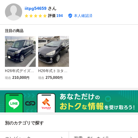
iitpg54659
さん
評価
194
本人確認済
注目の商品
H26年式デイズル
H26年式トヨタア
ークス、ターボ、
クア、HID、D レ
210,000
275,000
現在
円
現在
円
両側Pドア、アラ
コーダー、禁煙
ウンドビューモニ
車、ETC、綺麗
ター、綺麗
別のカテゴリで探す