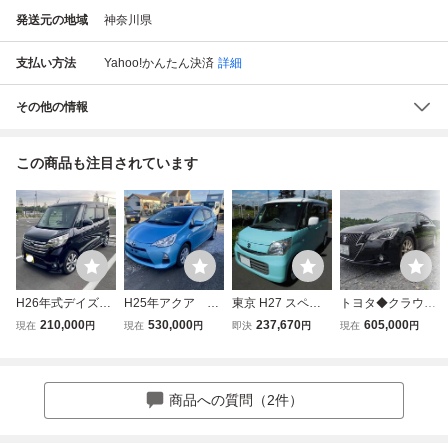
発送元の地域
神奈川県
支払い方法
Yahoo!かんたん決済
詳細
その他の情報
この商品も注目されています
H26年式デイズル
H25年アクア
東京 H27 スペー
トヨタ◆クラウン
ークス、ターボ、
S、実走行16980k
シア ４ＷＤ Ｘ MK
アスリート◆ハイ
210,000
530,000
237,670
605,000
現在
円
現在
円
即決
円
現在
円
両側Pドア、アラ
m、キーレスエン
42S Ｓエネチャー
ブリッド◆H,25◆
ウンドビューモニ
トリー、禁煙車、
ジ パワスラ 全方
程度良好
ター、綺麗
程度良好、美車
位モニター 実走行
119千km 禁煙 総
商品への質問（2件）
額27万円 本車検
２年受渡し 機関良
好