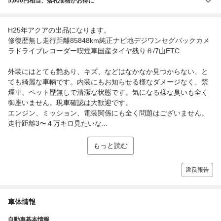
5,000円相当、落札価格がお得に
H25年アクアの出品になります。
修復歴無し走行距離85848km純正ナビ地デジワンセグバックカメ
ラドライブレコーダー喫煙車国産タイヤ残り６/7山ETC
外装にはとても艶あり、キズ、などはなかなか見つからない、と
ても綺麗な車輛です。内装にもお知らせる様なダメージなく、禁
煙車、ペット歴無しで清潔な状態です。気になる様な臭いも全く
御座いません。現車確認は大歓迎です。
エンジン、ミッション、電装関係にも全く問題はございません。
走行距離3〜４万キロ見たいな...
もっと読む
違反報告
車体情報
自動車基本情報