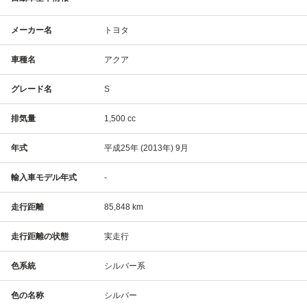
メーカー名
トヨタ
車種名
アクア
グレード名
S
排気量
1,500 cc
年式
平成25年 (2013年) 9月
輸入車モデル年式
-
走行距離
85,848 km
走行距離の状態
実走行
色系統
シルバー系
色の名称
シルバー